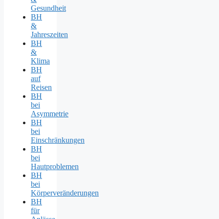
Gesundheit
BH
&
Jahreszeiten
BH
&
Klima
BH
auf
Reisen
BH
bei
Asymmetrie
BH
bei
Einschränkungen
BH
bei
Hautproblemen
BH
bei
Körperveränderungen
BH
für