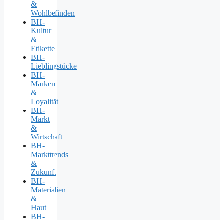
&
Wohlbefinden
BH-
Kultur
&
Etikette
BH-
Lieblingstücke
BH-
Marken
&
Loyalität
BH-
Markt
&
Wirtschaft
BH-
Markttrends
&
Zukunft
BH-
Materialien
&
Haut
BH-