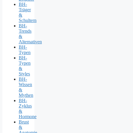
BH-
Träger
&
Schultern
BH-
Trends
&
Alternativen
BH-
Typen
BH-
Typen
&
Styles
BH-
Wissen
&
Mythen
BH-
Zyklus
&
Hormone
Brust
&
Anatomie