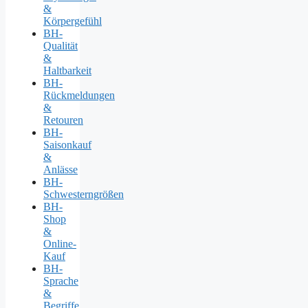
&
Körpergefühl
BH-
Qualität
&
Haltbarkeit
BH-
Rückmeldungen
&
Retouren
BH-
Saisonkauf
&
Anlässe
BH-
Schwesterngrößen
BH-
Shop
&
Online-
Kauf
BH-
Sprache
&
Begriffe