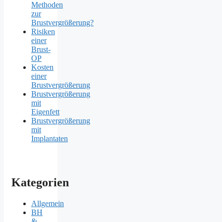
Methoden
zur
Brustvergrößerung?
Risiken
einer
Brust-
OP
Kosten
einer
Brustvergrößerung
Brustvergrößerung
mit
Eigenfett
Brustvergrößerung
mit
Implantaten
Kategorien
Allgemein
BH
&