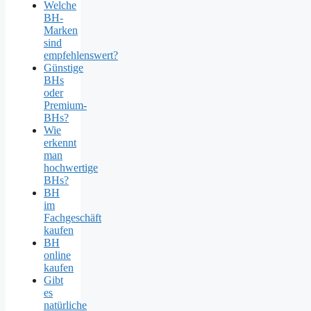
Welche
BH-
Marken
sind
empfehlenswert?
Günstige
BHs
oder
Premium-
BHs?
Wie
erkennt
man
hochwertige
BHs?
BH
im
Fachgeschäft
kaufen
BH
online
kaufen
Gibt
es
natürliche