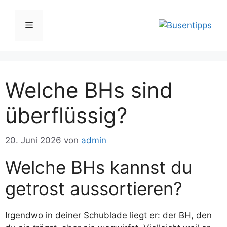
Zum
Inhalt
Menü
springen
Welche BHs sind
überflüssig?
20. Juni 2026
von
admin
Welche BHs kannst du
getrost aussortieren?
Irgendwo in deiner Schublade liegt er: der BH, den