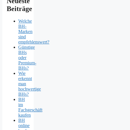
Neueste
Beiträge
Welche
BH-
Marken
sind
empfehlenswert?
Günstige
BHs
oder
Premium-
BHs?
Wie
erkennt
man
hochwertige
BHs?
BH
im
Fachgeschäft
kaufen
BH
online