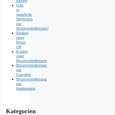
kaufen
Gibt
es
natürliche
Methoden
zur
Brustvergrößerung?
Risiken
einer
Brust-
OP
Kosten
einer
Brustvergrößerung
Brustvergrößerung
mit
Eigenfett
Brustvergrößerung
mit
Implantaten
Kategorien