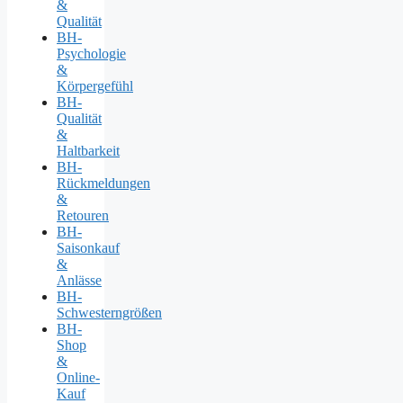
&
Qualität
BH-
Psychologie
&
Körpergefühl
BH-
Qualität
&
Haltbarkeit
BH-
Rückmeldungen
&
Retouren
BH-
Saisonkauf
&
Anlässe
BH-
Schwesterngrößen
BH-
Shop
&
Online-
Kauf