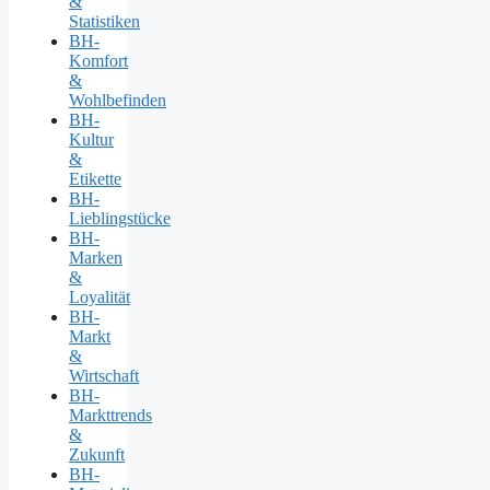
&
Statistiken
BH-
Komfort
&
Wohlbefinden
BH-
Kultur
&
Etikette
BH-
Lieblingstücke
BH-
Marken
&
Loyalität
BH-
Markt
&
Wirtschaft
BH-
Markttrends
&
Zukunft
BH-