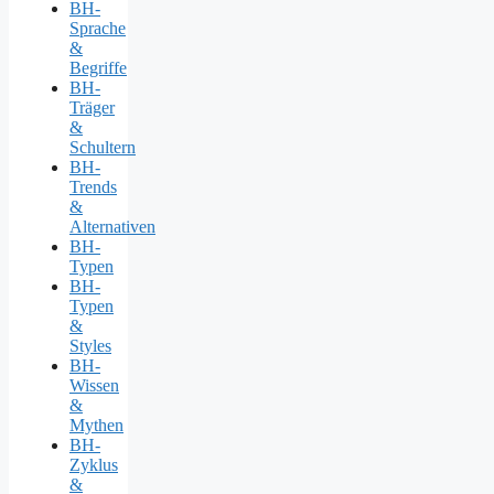
BH-
Sprache
&
Begriffe
BH-
Träger
&
Schultern
BH-
Trends
&
Alternativen
BH-
Typen
BH-
Typen
&
Styles
BH-
Wissen
&
Mythen
BH-
Zyklus
&