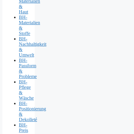
Materialien
&
Haut
BH-
Materialien
&
Stoffe
BH-
Nachhaltigkeit
&
Umwelt
BH-
Passform
&
Probleme
BH-
Pflege
&
Wäsche
BH-
Positionierung
&
Dekolleté
BH-
Preis