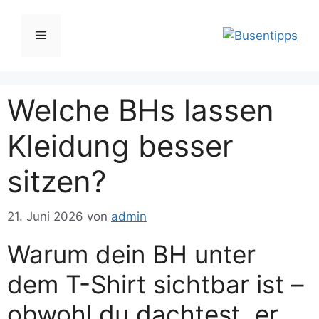
Zum
Inhalt
Menü
springen
Welche BHs lassen
Kleidung besser
sitzen?
21. Juni 2026
von
admin
Warum dein BH unter
dem T-Shirt sichtbar ist –
obwohl du dachtest, er