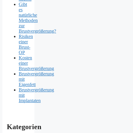
Gibt
es
natürliche
Methoden
zur
Brustvergrößerung?
Risiken
einer
Brust-
OP
Kosten
einer
Brustvergrößerung
Brustvergrößerung
mit
Eigenfett
Brustvergrößerung
mit
Implantaten
Kategorien