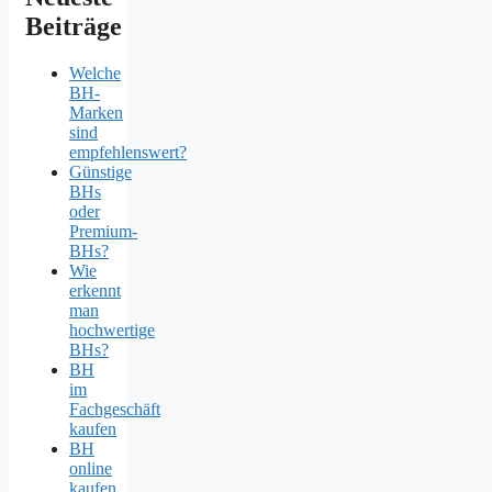
Beiträge
Welche
BH-
Marken
sind
empfehlenswert?
Günstige
BHs
oder
Premium-
BHs?
Wie
erkennt
man
hochwertige
BHs?
BH
im
Fachgeschäft
kaufen
BH
online
kaufen