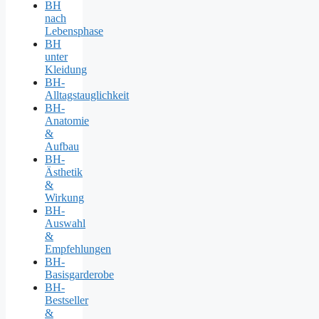
BH
nach
Lebensphase
BH
unter
Kleidung
BH-
Alltagstauglichkeit
BH-
Anatomie
&
Aufbau
BH-
Ästhetik
&
Wirkung
BH-
Auswahl
&
Empfehlungen
BH-
Basisgarderobe
BH-
Bestseller
&