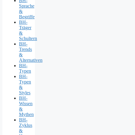
BH-
Sprache
&
Begriffe
BH-
Träger
&
Schultern
BH-
Trends
&
Alternativen
BH-
Typen
BH-
Typen
&
Styles
BH-
Wissen
&
Mythen
BH-
Zyklus
&