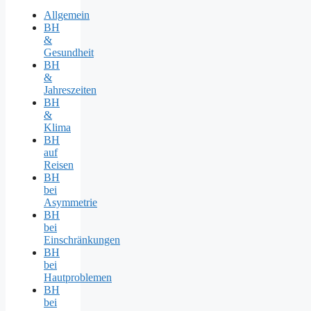
Allgemein
BH
&
Gesundheit
BH
&
Jahreszeiten
BH
&
Klima
BH
auf
Reisen
BH
bei
Asymmetrie
BH
bei
Einschränkungen
BH
bei
Hautproblemen
BH
bei