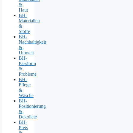
&
Haut
BH-
Materialien
&
Stoffe
BH-
Nachhaltigkeit
&
Umwelt
BH-
Passform
&
Probleme
BH-
Pflege
&
Wäsche
BH-
Positionierung
&
Dekolleté
BH-
Preis
&