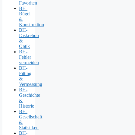
Favoriten
BH-
Bügel
&
Konstruktion
BH-
Diskretion
&
Optik
BH-
Fehler
vermeiden
BH-
Fitting
&
Vermessung
BH-
Geschichte
&
Historie
BH-
Gesellschaft
&
Statistiken
BH-