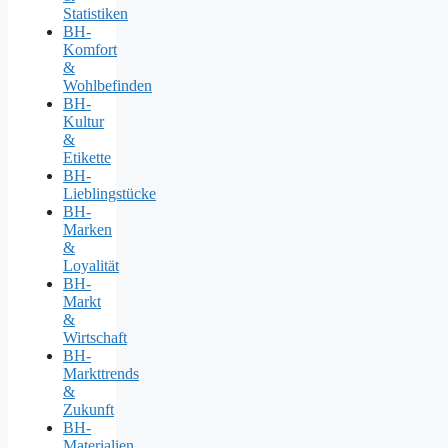
Statistiken
BH-
Komfort
&
Wohlbefinden
BH-
Kultur
&
Etikette
BH-
Lieblingstücke
BH-
Marken
&
Loyalität
BH-
Markt
&
Wirtschaft
BH-
Markttrends
&
Zukunft
BH-
Materialien