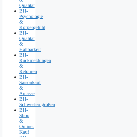
Qualität
BH-
Psychologie
&
Körpergefühl
BH-
Qualität
&
Haltbarkeit
BH-
Rückmeldungen
&
Retouren
BH-
Saisonkauf
&
Anlässe
BH-
Schwesterngrößen
BH-
Shop
&
Online-
Kauf