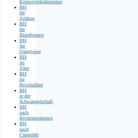
Körperveränderungen
BH
für
Anlässe
BH
für
Brustformen
BH
für
Figurtypen
BH
im
Alter
BH
im
Berufsalltag
BH
in der
Schwangerschaft
BH
nach
Brustoperationen
BH
nach
Cupgröße