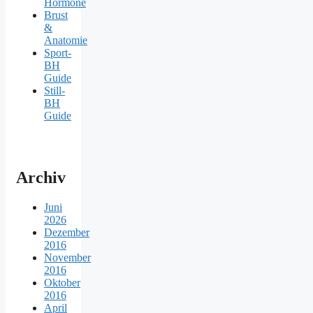
Hormone
Brust
&
Anatomie
Sport-
BH
Guide
Still-
BH
Guide
Archiv
Juni
2026
Dezember
2016
November
2016
Oktober
2016
April