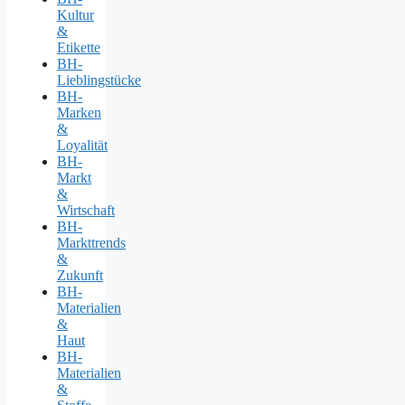
Kultur
&
Etikette
BH-
Lieblingstücke
BH-
Marken
&
Loyalität
BH-
Markt
&
Wirtschaft
BH-
Markttrends
&
Zukunft
BH-
Materialien
&
Haut
BH-
Materialien
&