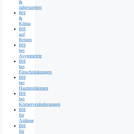
&
Jahreszeiten
BH
&
Klima
BH
auf
Reisen
BH
bei
Asymmetrie
BH
bei
Einschränkungen
BH
bei
Hautproblemen
BH
bei
Körperveränderungen
BH
für
Anlässe
BH
für