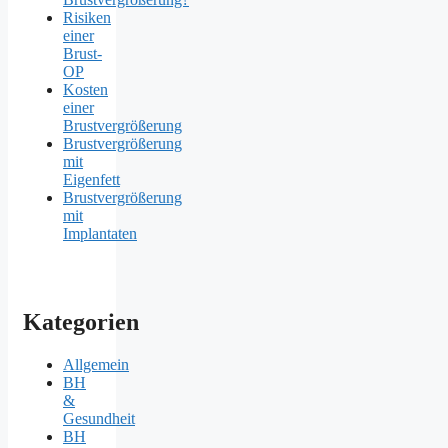
Risiken
einer
Brust-
OP
Kosten
einer
Brustvergrößerung
Brustvergrößerung
mit
Eigenfett
Brustvergrößerung
mit
Implantaten
Kategorien
Allgemein
BH
&
Gesundheit
BH