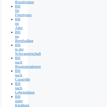
Brustformen
BH
für
Figurtypen
BH
im
Alter
BH
im
Berufsalltag
BH
in der
Schwangerschaft
BH
nach
Brustoperationen
BH
nach
Cupgröße
BH
nach
Lebensphase
BH
unter
Kleidung