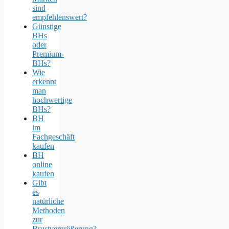
sind
empfehlenswert?
Günstige
BHs
oder
Premium-
BHs?
Wie
erkennt
man
hochwertige
BHs?
BH
im
Fachgeschäft
kaufen
BH
online
kaufen
Gibt
es
natürliche
Methoden
zur
Brustvergrößerung?