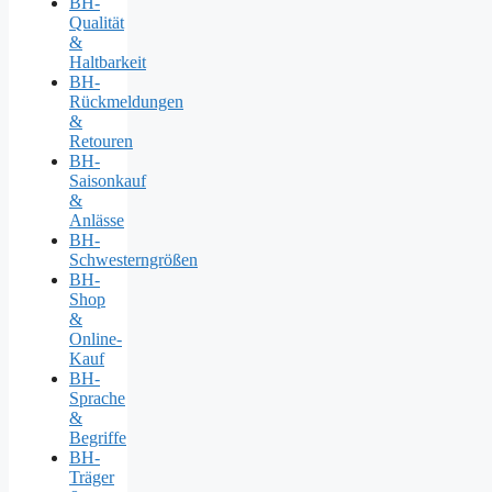
BH-
Qualität
&
Haltbarkeit
BH-
Rückmeldungen
&
Retouren
BH-
Saisonkauf
&
Anlässe
BH-
Schwesterngrößen
BH-
Shop
&
Online-
Kauf
BH-
Sprache
&
Begriffe
BH-
Träger