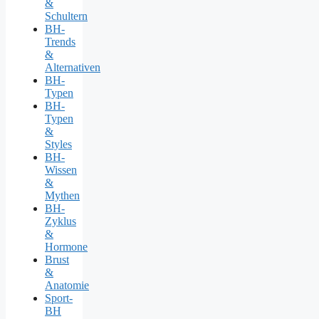
&
Schultern
BH-
Trends
&
Alternativen
BH-
Typen
BH-
Typen
&
Styles
BH-
Wissen
&
Mythen
BH-
Zyklus
&
Hormone
Brust
&
Anatomie
Sport-
BH