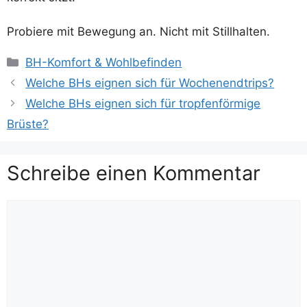
Probiere mit Bewegung an. Nicht mit Stillhalten.
Kategorien
BH-Komfort & Wohlbefinden
Welche BHs eignen sich für Wochenendtrips?
Welche BHs eignen sich für tropfenförmige
Brüste?
Schreibe einen Kommentar
Kommentar