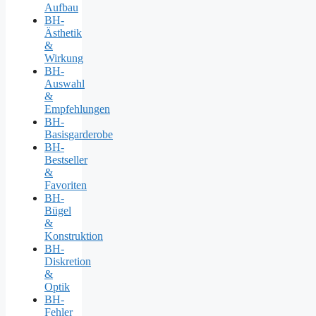
Aufbau
BH-
Ästhetik
&
Wirkung
BH-
Auswahl
&
Empfehlungen
BH-
Basisgarderobe
BH-
Bestseller
&
Favoriten
BH-
Bügel
&
Konstruktion
BH-
Diskretion
&
Optik
BH-
Fehler