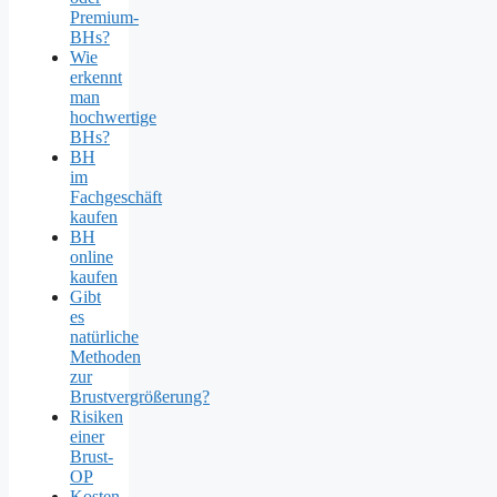
Premium-
BHs?
Wie
erkennt
man
hochwertige
BHs?
BH
im
Fachgeschäft
kaufen
BH
online
kaufen
Gibt
es
natürliche
Methoden
zur
Brustvergrößerung?
Risiken
einer
Brust-
OP
Kosten