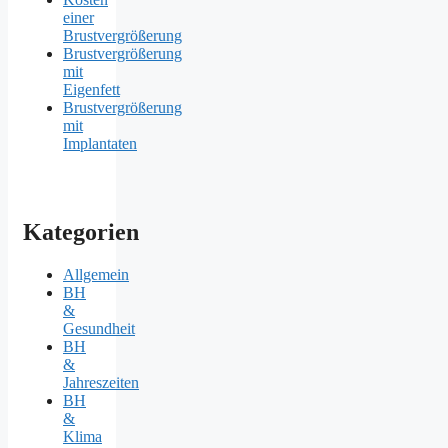
einer
Brustvergrößerung
Brustvergrößerung
mit
Eigenfett
Brustvergrößerung
mit
Implantaten
Kategorien
Allgemein
BH
&
Gesundheit
BH
&
Jahreszeiten
BH
&
Klima