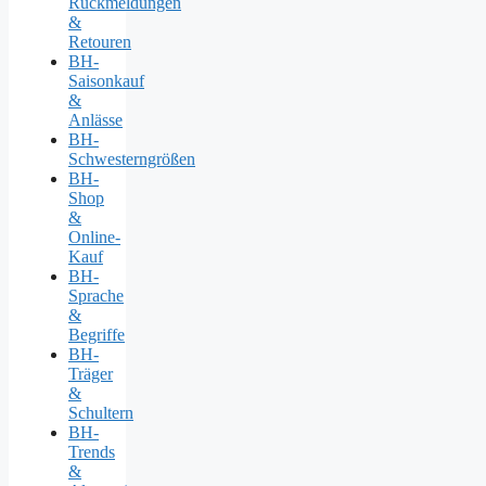
Rückmeldungen
&
Retouren
BH-
Saisonkauf
&
Anlässe
BH-
Schwesterngrößen
BH-
Shop
&
Online-
Kauf
BH-
Sprache
&
Begriffe
BH-
Träger
&
Schultern
BH-
Trends
&