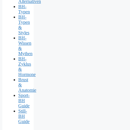
Alternativen
BH-
Typen
BH-
Typen
&
Styles
BH-
Wissen
&
Mythen
BH-
Zyklus
&
Hormone
Brust
&
Anatomie
Sport-
BH
Guide
Still-
BH
Guide