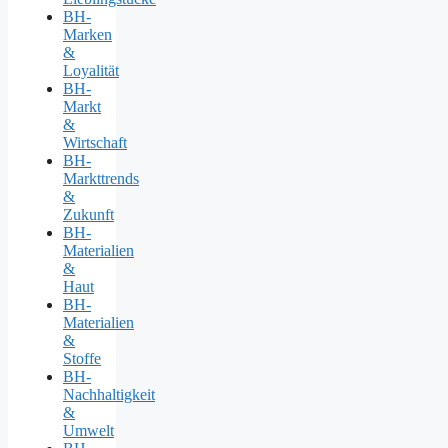
BH-
Marken
&
Loyalität
BH-
Markt
&
Wirtschaft
BH-
Markttrends
&
Zukunft
BH-
Materialien
&
Haut
BH-
Materialien
&
Stoffe
BH-
Nachhaltigkeit
&
Umwelt