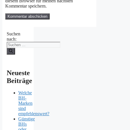
diesem Browser für meinen nächsten
Kommentar speichern.
Suchen
nach:
Neueste
Beiträge
Welche
BH-
Marken
sind
empfehlenswert?
Günstige
BHs
oder