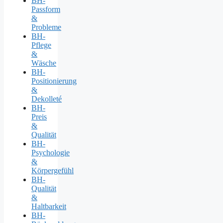
BH-
Passform
&
Probleme
BH-
Pflege
&
Wäsche
BH-
Positionierung
&
Dekolleté
BH-
Preis
&
Qualität
BH-
Psychologie
&
Körpergefühl
BH-
Qualität
&
Haltbarkeit
BH-