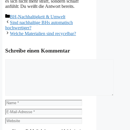
es sich nicht mehr straff, sondern schlaff
anfühlt: Du weißt die Antwort bereits.
Kategorien
BH-Nachhaltigkeit & Umwelt
Sind nachhaltige BHs automatisch
hochwertiger?
Welche Materialien sind recycelbar?
Schreibe einen Kommentar
Kommentar
Name
E-
Mail-
Website
Adresse