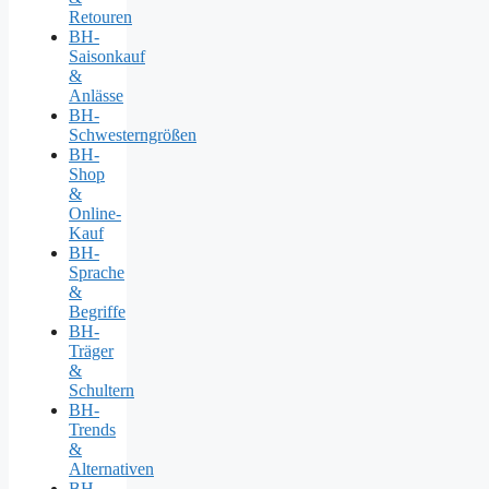
Retouren
BH-
Saisonkauf
&
Anlässe
BH-
Schwesterngrößen
BH-
Shop
&
Online-
Kauf
BH-
Sprache
&
Begriffe
BH-
Träger
&
Schultern
BH-
Trends
&
Alternativen
BH-