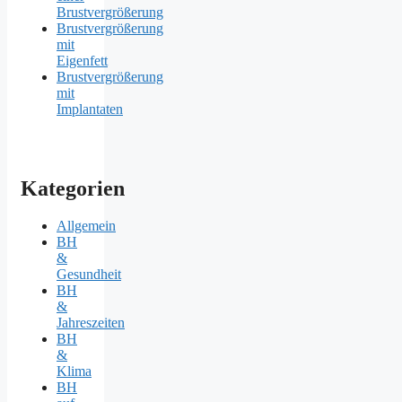
Brustvergrößerung
Brustvergrößerung
mit
Eigenfett
Brustvergrößerung
mit
Implantaten
Kategorien
Allgemein
BH
&
Gesundheit
BH
&
Jahreszeiten
BH
&
Klima
BH