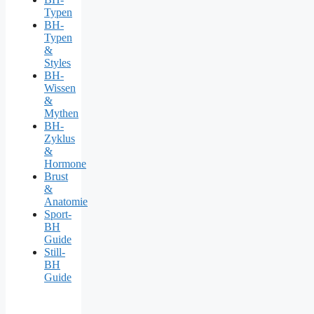
Typen
BH-
Typen
&
Styles
BH-
Wissen
&
Mythen
BH-
Zyklus
&
Hormone
Brust
&
Anatomie
Sport-
BH
Guide
Still-
BH
Guide