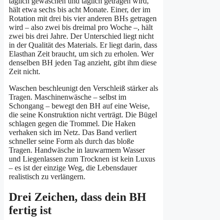
täglich gewaschen und täglich getragen wird,
hält etwa sechs bis acht Monate. Einer, der im
Rotation mit drei bis vier anderen BHs getragen
wird – also zwei bis dreimal pro Woche –, hält
zwei bis drei Jahre. Der Unterschied liegt nicht
in der Qualität des Materials. Er liegt darin, dass
Elasthan Zeit braucht, um sich zu erholen. Wer
denselben BH jeden Tag anzieht, gibt ihm diese
Zeit nicht.
Waschen beschleunigt den Verschleiß stärker als
Tragen. Maschinenwäsche – selbst im
Schongang – bewegt den BH auf eine Weise,
die seine Konstruktion nicht verträgt. Die Bügel
schlagen gegen die Trommel. Die Haken
verhaken sich im Netz. Das Band verliert
schneller seine Form als durch das bloße
Tragen. Handwäsche in lauwarmem Wasser
und Liegenlassen zum Trocknen ist kein Luxus
– es ist der einzige Weg, die Lebensdauer
realistisch zu verlängern.
Drei Zeichen, dass dein BH
fertig ist