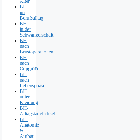
Alter
BH
im
Berufsalltag
BH
in der
Schwangerschaft
BH
nach
Brustoperationen
BH
nach
Cupgröße
BH
nach
Lebensphase
BH
unter
Kleidung
BH-
Alltagstauglichkeit
BH-
Anatomie
&
Aufbau