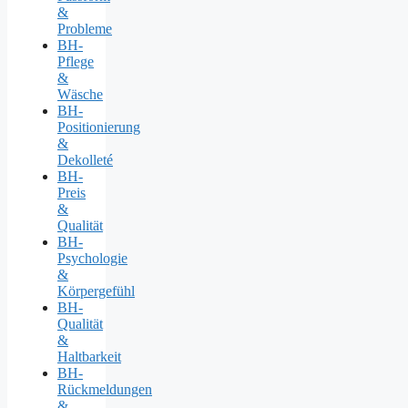
&
Probleme
BH-
Pflege
&
Wäsche
BH-
Positionierung
&
Dekolleté
BH-
Preis
&
Qualität
BH-
Psychologie
&
Körpergefühl
BH-
Qualität
&
Haltbarkeit
BH-
Rückmeldungen
&