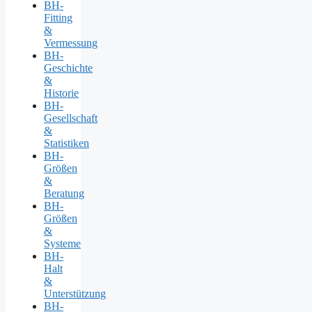
BH-
Fitting
&
Vermessung
BH-
Geschichte
&
Historie
BH-
Gesellschaft
&
Statistiken
BH-
Größen
&
Beratung
BH-
Größen
&
Systeme
BH-
Halt
&
Unterstützung
BH-