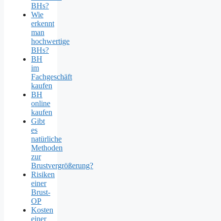
BHs?
Wie
erkennt
man
hochwertige
BHs?
BH
im
Fachgeschäft
kaufen
BH
online
kaufen
Gibt
es
natürliche
Methoden
zur
Brustvergrößerung?
Risiken
einer
Brust-
OP
Kosten
einer