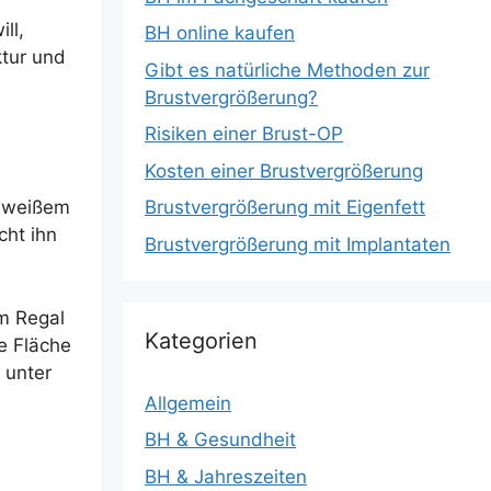
ll,
BH online kaufen
ktur und
Gibt es natürliche Methoden zur
Brustvergrößerung?
Risiken einer Brust-OP
Kosten einer Brustvergrößerung
Brustvergrößerung mit Eigenfett
em weißem
cht ihn
Brustvergrößerung mit Implantaten
em Regal
Kategorien
ne Fläche
 unter
Allgemein
BH & Gesundheit
BH & Jahreszeiten