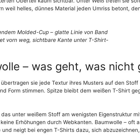
rten Oberteil kaum sichtbar. Unter Weiß treten sie sof
ern weil helles, dünnes Material jeden Umriss betont, de
olle – was geht, was nicht 
übertragen sie jede Textur ihres Musters auf den Stoff
und Form stimmen. Spitze bleibt dem weißen T-Shirt g
l, das unter weißem Stoff am wenigsten Eigenstruktur mit
ft keine Erhöhungen durch Webkanten. Baumwolle – oft a
e und neigt bei engen T-Shirts dazu, sich abzuzeichnen,