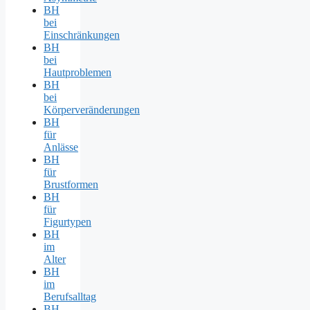
BH
bei
Einschränkungen
BH
bei
Hautproblemen
BH
bei
Körperveränderungen
BH
für
Anlässe
BH
für
Brustformen
BH
für
Figurtypen
BH
im
Alter
BH
im
Berufsalltag
BH