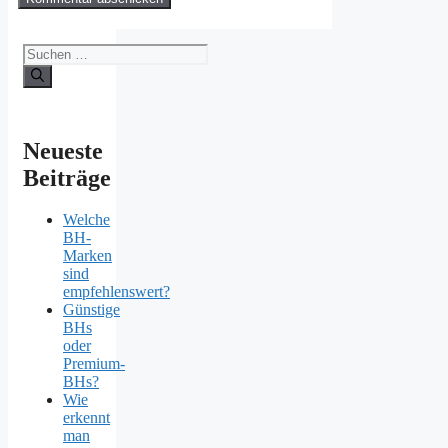
Suchen
nach:
Neueste
Beiträge
Welche
BH-
Marken
sind
empfehlenswert?
Günstige
BHs
oder
Premium-
BHs?
Wie
erkennt
man