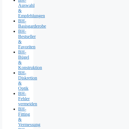
BH-
Auswahl
&
Empfehlungen
BH-
Basisgarderobe
BH-
Bestseller
&
Favoriten
BH-
Bügel
&
Konstruktion
BH-
Diskretion
&
Optik
BH-
Fehler
vermeiden
BH-
Fitting
&
Vermessung