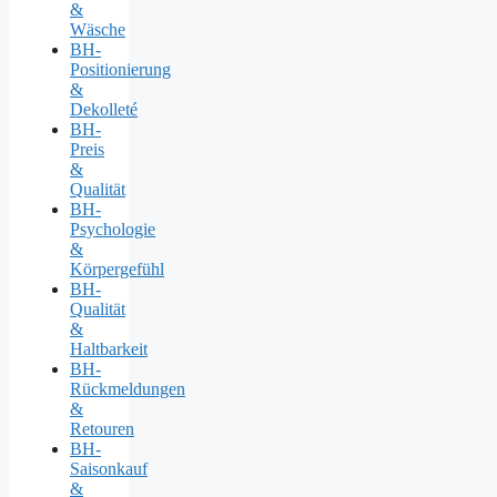
&
Wäsche
BH-
Positionierung
&
Dekolleté
BH-
Preis
&
Qualität
BH-
Psychologie
&
Körpergefühl
BH-
Qualität
&
Haltbarkeit
BH-
Rückmeldungen
&
Retouren
BH-
Saisonkauf
&