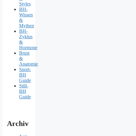
Styles
BH-
Wissen
&
Mythen
BH-
Zyklus
&
Hormone
Brust
&
Anatomie
Sport-
BH
Guide
Still-
BH
Guide
Archiv