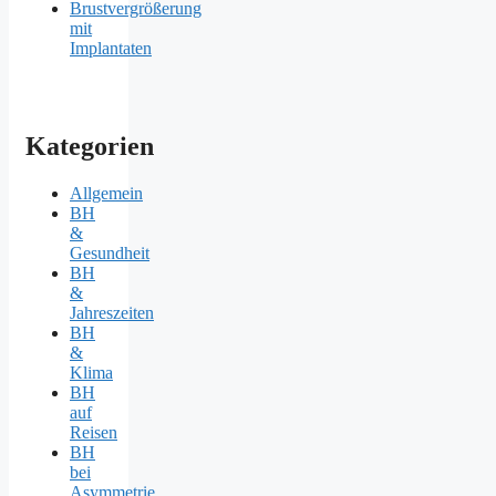
Brustvergrößerung
mit
Implantaten
Kategorien
Allgemein
BH
&
Gesundheit
BH
&
Jahreszeiten
BH
&
Klima
BH
auf
Reisen
BH
bei
Asymmetrie