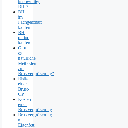
hochwertige
BHs?
BH
im
Fachgeschäft
kaufen
BH
online
kaufen
Gibt
es
natürliche
Methoden
zur
Brustvergrößerung?
Risiken
einer
Brust-
OP
Kosten
einer
Brustvergrößerung
Brustvergrößerung
mit
Eigenfett