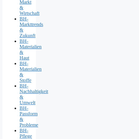
Markt
&
Wirtschaft
BH-
Markttrends
&
Zukunft
BH-
Materialien
&
Haut
BH-
Materialien
&
Stoffe
BH-
Nachhaltigkeit
&
Umwelt
BH-
Passform
&
Probleme
BH-
Pflege