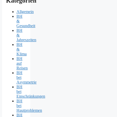
Kategorien
Allgemein
BH
&
Gesundheit
BH
&
Jahreszeiten
BH
&
Klima
BH
auf
Reisen
BH
bei
Asymmetrie
BH
bei
Einschränkungen
BH
bei
Hautproblemen
BH