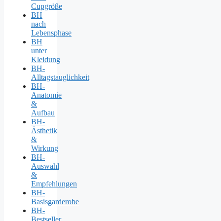
Cupgröße
BH
nach
Lebensphase
BH
unter
Kleidung
BH-
Alltagstauglichkeit
BH-
Anatomie
&
Aufbau
BH-
Ästhetik
&
Wirkung
BH-
Auswahl
&
Empfehlungen
BH-
Basisgarderobe
BH-
Bestseller