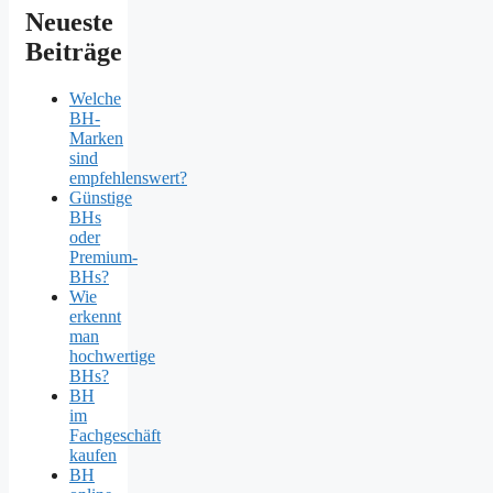
Neueste
Beiträge
Welche
BH-
Marken
sind
empfehlenswert?
Günstige
BHs
oder
Premium-
BHs?
Wie
erkennt
man
hochwertige
BHs?
BH
im
Fachgeschäft
kaufen
BH