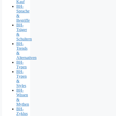
Kauf
BH-
Sprache
&
Begriffe
BH-
Träger
&
Schultern
BH-
Trends
&
Alternativen
BH-
Typen
BH-
Typen
&
Styles
BH-
Wissen
&
Mythen
BH-
Zyklus