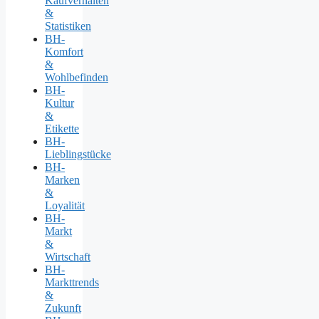
Kaufverhalten
&
Statistiken
BH-
Komfort
&
Wohlbefinden
BH-
Kultur
&
Etikette
BH-
Lieblingstücke
BH-
Marken
&
Loyalität
BH-
Markt
&
Wirtschaft
BH-
Markttrends
&
Zukunft