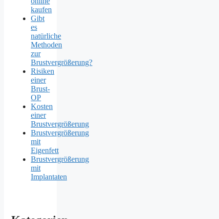
online
kaufen
Gibt
es
natürliche
Methoden
zur
Brustvergrößerung?
Risiken
einer
Brust-
OP
Kosten
einer
Brustvergrößerung
Brustvergrößerung
mit
Eigenfett
Brustvergrößerung
mit
Implantaten