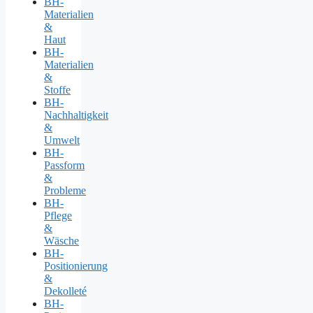
BH-
Materialien
&
Haut
BH-
Materialien
&
Stoffe
BH-
Nachhaltigkeit
&
Umwelt
BH-
Passform
&
Probleme
BH-
Pflege
&
Wäsche
BH-
Positionierung
&
Dekolleté
BH-