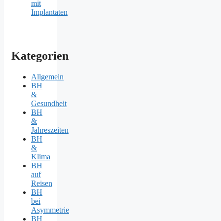
mit
Implantaten
Kategorien
Allgemein
BH
&
Gesundheit
BH
&
Jahreszeiten
BH
&
Klima
BH
auf
Reisen
BH
bei
Asymmetrie
BH