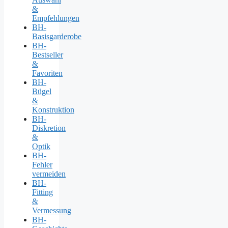
&
Empfehlungen
BH-
Basisgarderobe
BH-
Bestseller
&
Favoriten
BH-
Bügel
&
Konstruktion
BH-
Diskretion
&
Optik
BH-
Fehler
vermeiden
BH-
Fitting
&
Vermessung
BH-