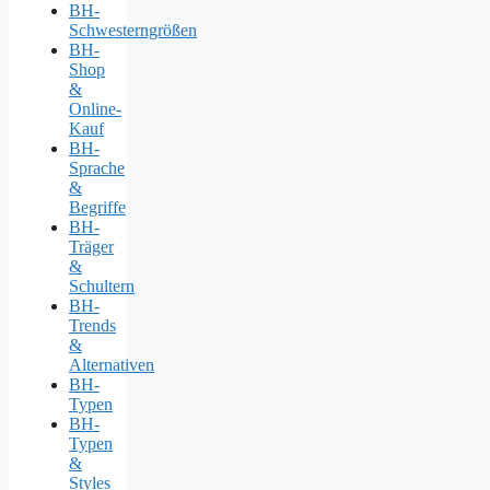
BH-
Schwesterngrößen
BH-
Shop
&
Online-
Kauf
BH-
Sprache
&
Begriffe
BH-
Träger
&
Schultern
BH-
Trends
&
Alternativen
BH-
Typen
BH-
Typen
&
Styles