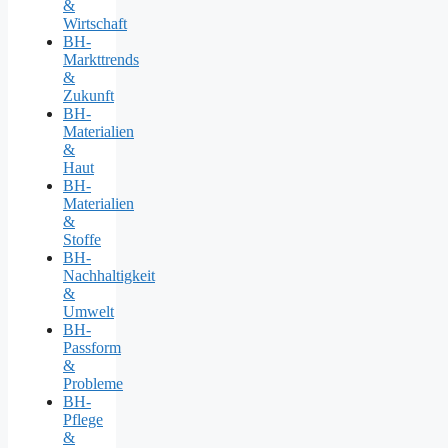
&
Wirtschaft
BH-
Markttrends
&
Zukunft
BH-
Materialien
&
Haut
BH-
Materialien
&
Stoffe
BH-
Nachhaltigkeit
&
Umwelt
BH-
Passform
&
Probleme
BH-
Pflege
&