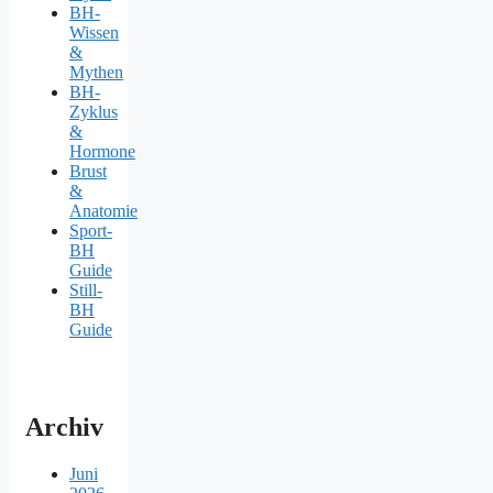
BH-
Wissen
&
Mythen
BH-
Zyklus
&
Hormone
Brust
&
Anatomie
Sport-
BH
Guide
Still-
BH
Guide
Archiv
Juni