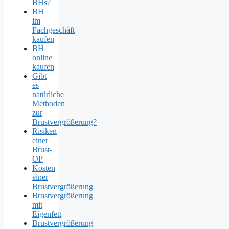
BHs?
BH
im
Fachgeschäft
kaufen
BH
online
kaufen
Gibt
es
natürliche
Methoden
zur
Brustvergrößerung?
Risiken
einer
Brust-
OP
Kosten
einer
Brustvergrößerung
Brustvergrößerung
mit
Eigenfett
Brustvergrößerung