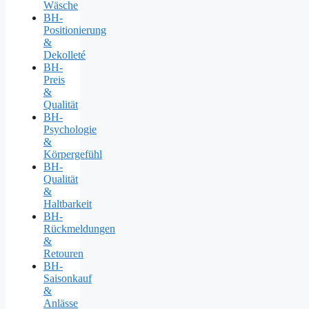
Wäsche
BH-
Positionierung
&
Dekolleté
BH-
Preis
&
Qualität
BH-
Psychologie
&
Körpergefühl
BH-
Qualität
&
Haltbarkeit
BH-
Rückmeldungen
&
Retouren
BH-
Saisonkauf
&
Anlässe