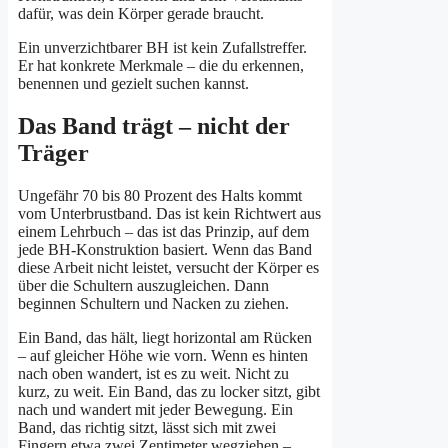
dafür, was dein Körper gerade braucht.
Ein unverzichtbarer BH ist kein Zufallstreffer.
Er hat konkrete Merkmale – die du erkennen,
benennen und gezielt suchen kannst.
Das Band trägt – nicht der
Träger
Ungefähr 70 bis 80 Prozent des Halts kommt
vom Unterbrustband. Das ist kein Richtwert aus
einem Lehrbuch – das ist das Prinzip, auf dem
jede BH-Konstruktion basiert. Wenn das Band
diese Arbeit nicht leistet, versucht der Körper es
über die Schultern auszugleichen. Dann
beginnen Schultern und Nacken zu ziehen.
Ein Band, das hält, liegt horizontal am Rücken
– auf gleicher Höhe wie vorn. Wenn es hinten
nach oben wandert, ist es zu weit. Nicht zu
kurz, zu weit. Ein Band, das zu locker sitzt, gibt
nach und wandert mit jeder Bewegung. Ein
Band, das richtig sitzt, lässt sich mit zwei
Fingern etwa zwei Zentimeter wegziehen –