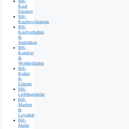
BH-
Kauf
Einstieg
BH-
Kaufpsychologie
BH-
Kaufverhalten
&
Statistiken
BH-
Komfort
&
Wohlbefinden
BH-
Kultur
&
Etikette
BH-
Lieblingstücke
BH-
Marken
&
Loyalität
BH-
Markt