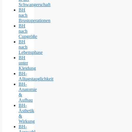
Schwangerschaft
BH
nach
Brustoperationen
BH
nach
Cupgröße
BH
nach
Lebensphase
BH
unter
Kleidung
BH-
Alltagstauglichkeit
BH-
Anatomie
&
Aufbau
BH-
Ästhetik
&
Wirkung
BH-
Auswahl