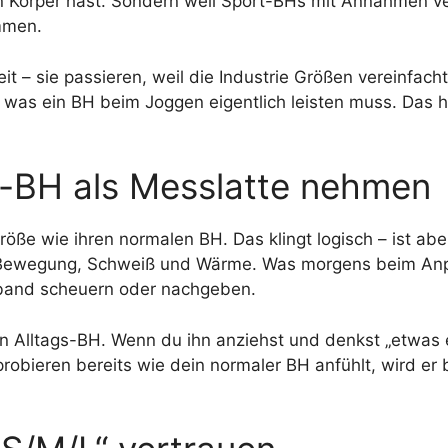
chen Körper hast. Sondern weil Sport-BHs mit Annahmen v
immen.
t – sie passieren, weil die Industrie Größen vereinfacht
, was ein BH beim Joggen eigentlich leisten muss. Das h
gs-BH als Messlatte nehmen
öße wie ihren normalen BH. Das klingt logisch – ist abe
h Bewegung, Schweiß und Wärme. Was morgens beim An
fband scheuern oder nachgeben.
in Alltags-BH. Wenn du ihn anziehst und denkst „etwas 
probieren bereits wie dein normaler BH anfühlt, wird er