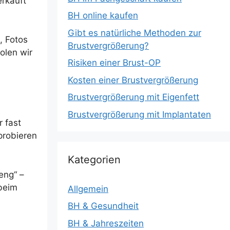
erkauft
BH online kaufen
Gibt es natürliche Methoden zur
, Fotos
Brustvergrößerung?
olen wir
Risiken einer Brust-OP
Kosten einer Brustvergrößerung
Brustvergrößerung mit Eigenfett
Brustvergrößerung mit Implantaten
r fast
probieren
Kategorien
eng“ –
 beim
Allgemein
BH & Gesundheit
BH & Jahreszeiten