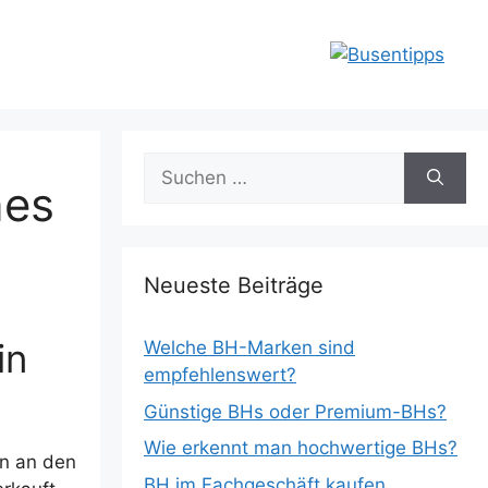
Suchen
nes
nach:
Neueste Beiträge
in
Welche BH-Marken sind
empfehlenswert?
Günstige BHs oder Premium-BHs?
Wie erkennt man hochwertige BHs?
en an den
BH im Fachgeschäft kaufen