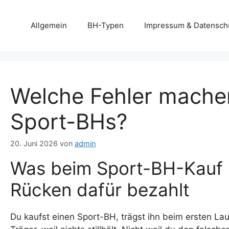
Zum
Inhalt
Allgemein
BH-Typen
Impressum & Datensch
springen
Welche Fehler mache
Sport-BHs?
20. Juni 2026
von
admin
Was beim Sport-BH-Kauf 
Rücken dafür bezahlt
Du kaufst einen Sport-BH, trägst ihn beim ersten La