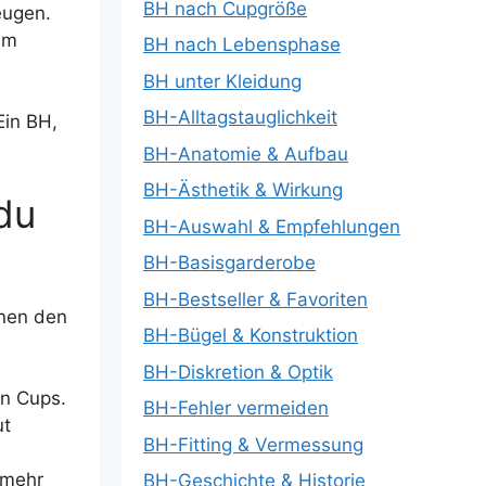
BH nach Cupgröße
eugen.
im
BH nach Lebensphase
BH unter Kleidung
BH-Alltagstauglichkeit
Ein BH,
BH-Anatomie & Aufbau
BH-Ästhetik & Wirkung
du
BH-Auswahl & Empfehlungen
BH-Basisgarderobe
BH-Bestseller & Favoriten
nnen den
BH-Bügel & Konstruktion
BH-Diskretion & Optik
en Cups.
BH-Fehler vermeiden
ut
BH-Fitting & Vermessung
 mehr
BH-Geschichte & Historie