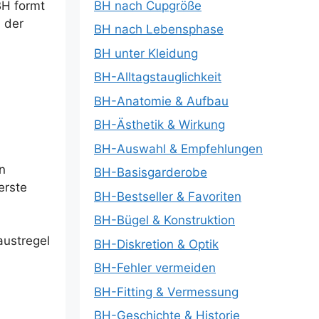
BH nach Cupgröße
BH formt
m der
BH nach Lebensphase
BH unter Kleidung
BH-Alltagstauglichkeit
BH-Anatomie & Aufbau
BH-Ästhetik & Wirkung
BH-Auswahl & Empfehlungen
en
BH-Basisgarderobe
erste
BH-Bestseller & Favoriten
BH-Bügel & Konstruktion
austregel
BH-Diskretion & Optik
BH-Fehler vermeiden
BH-Fitting & Vermessung
BH-Geschichte & Historie