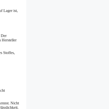
f Lager ist,
. Der
 Hersteller
s Stoffes,
icht
kennst. Nicht
lässlichkeit.