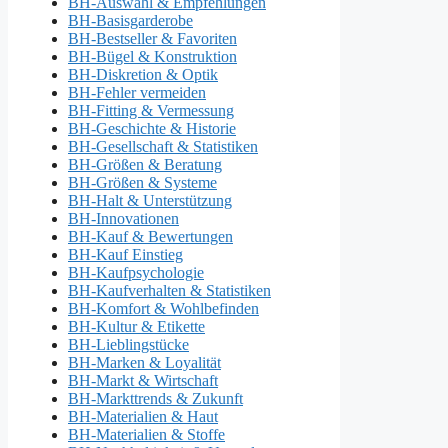
BH-Auswahl & Empfehlungen
BH-Basisgarderobe
BH-Bestseller & Favoriten
BH-Bügel & Konstruktion
BH-Diskretion & Optik
BH-Fehler vermeiden
BH-Fitting & Vermessung
BH-Geschichte & Historie
BH-Gesellschaft & Statistiken
BH-Größen & Beratung
BH-Größen & Systeme
BH-Halt & Unterstützung
BH-Innovationen
BH-Kauf & Bewertungen
BH-Kauf Einstieg
BH-Kaufpsychologie
BH-Kaufverhalten & Statistiken
BH-Komfort & Wohlbefinden
BH-Kultur & Etikette
BH-Lieblingstücke
BH-Marken & Loyalität
BH-Markt & Wirtschaft
BH-Markttrends & Zukunft
BH-Materialien & Haut
BH-Materialien & Stoffe