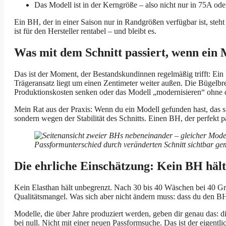
Das Modell ist in der Kerngröße – also nicht nur in 75A ode
Ein BH, der in einer Saison nur in Randgrößen verfügbar ist, ste
ist für den Hersteller rentabel – und bleibt es.
Was mit dem Schnitt passiert, wenn ein 
Das ist der Moment, der Bestandskundinnen regelmäßig trifft: Ein Mo
Trägeransatz liegt um einen Zentimeter weiter außen. Die Bügelbrei
Produktionskosten senken oder das Modell „modernisieren“ ohne 
Mein Rat aus der Praxis: Wenn du ein Modell gefunden hast, das si
sondern wegen der Stabilität des Schnitts. Einen BH, der perfekt pa
Die ehrliche Einschätzung: Kein BH hält
Kein Elasthan hält unbegrenzt. Nach 30 bis 40 Wäschen bei 40 Grad
Qualitätsmangel. Was sich aber nicht ändern muss: dass du den B
Modelle, die über Jahre produziert werden, geben dir genau das: d
bei null. Nicht mit einer neuen Passformsuche. Das ist der eigentli