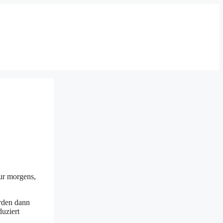
nur morgens,
erden dann
duziert