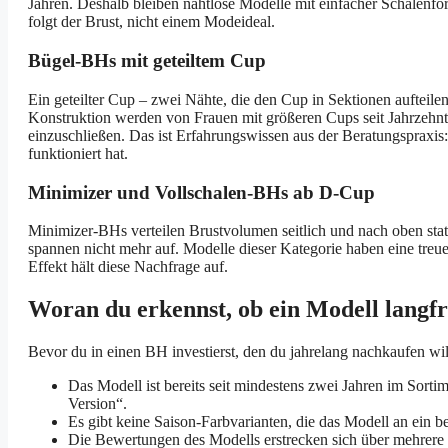
Jahren. Deshalb bleiben nahtlose Modelle mit einfacher Schalenfor
folgt der Brust, nicht einem Modeideal.
Bügel-BHs mit geteiltem Cup
Ein geteilter Cup – zwei Nähte, die den Cup in Sektionen aufteilen
Konstruktion werden von Frauen mit größeren Cups seit Jahrzehnte
einzuschließen. Das ist Erfahrungswissen aus der Beratungspraxi
funktioniert hat.
Minimizer und Vollschalen-BHs ab D-Cup
Minimizer-BHs verteilen Brustvolumen seitlich und nach oben statt
spannen nicht mehr auf. Modelle dieser Kategorie haben eine treue
Effekt hält diese Nachfrage auf.
Woran du erkennst, ob ein Modell langfri
Bevor du in einen BH investierst, den du jahrelang nachkaufen wil
Das Modell ist bereits seit mindestens zwei Jahren im Sortim
Version“.
Es gibt keine Saison-Farbvarianten, die das Modell an ein b
Die Bewertungen des Modells erstrecken sich über mehrere 