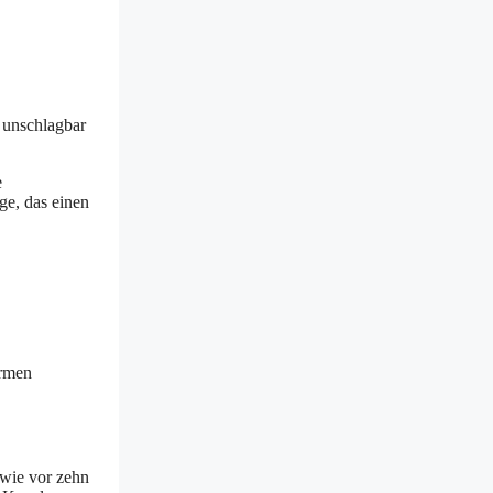
t unschlagbar
e
ge, das einen
ormen
 wie vor zehn