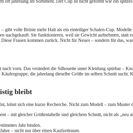
m oft jahrelang im Sortiment. Der Cup ist nicht geformt wie ein spitzes
 – gibt volle Brüste mehr Halt als ein einteiliger Schalen-Cup. Modelle 
n nachgekauft. Sie funktionieren, weil sie Gewicht aufnehmen, statt e
s: Diese Frauen kommen zurück. Nicht für Neues – sondern für das, wa
 nach vorn. Das verändert die Silhouette unter Kleidung spürbar – Kno
 Käufergruppe, die jahrelang dieselbe Größe im selben Schnitt sucht. 
stig bleibt
lst, lohnt sich eine kurze Recherche. Nicht zum Modell – zum Muster d
ent – mit gleicher Größentabelle und gleichem Schnitt, nicht als „neu a
estimmtes Jahr binden.
Jahre – nicht nur über einen Kaufzeitraum.