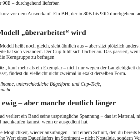
r 90E – durchgehend lieferbar.
ht kurz vor dem Ausverkauf. Ein BH, der in 80B bis 90D durchgehend au
Modell „überarbeitet“ wird
dell heißt noch gleich, sieht ähnlich aus – aber sitzt plötzlich anders
te hat sich verändert. Der Cup fühlt sich flacher an. Das passiert, wenn
die Kerngruppe zu befragen.
tzt, kauf mehr als ein Exemplar – nicht nur wegen der Langlebigkeit de
sst, findest du vielleicht nicht zweimal in exakt derselben Form.
 ewig – aber manche deutlich länger
 verliert ein Band seine ursprüngliche Spannung – das ist Material, n
H nachkaufen kannst, wenn er ausgedient hat.
ie Möglichkeit, wieder anzufangen – mit einem Schnitt, den du bereits 
che Wert eines Dauerläufers im Sortiment – nicht Nostalgie, sondern Ver