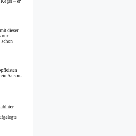
 Kegel – er
mit dieser
s nur
s schon
pfleisten
Kein Saison-
ahinter.
ufgelegte