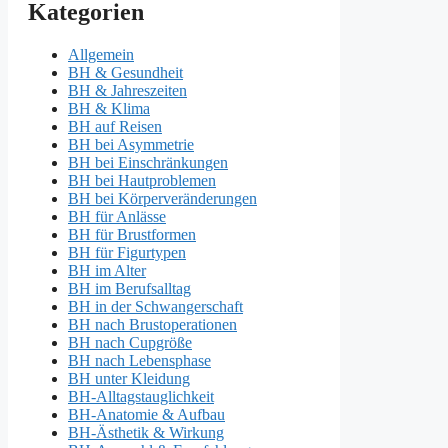
Kategorien
Allgemein
BH & Gesundheit
BH & Jahreszeiten
BH & Klima
BH auf Reisen
BH bei Asymmetrie
BH bei Einschränkungen
BH bei Hautproblemen
BH bei Körperveränderungen
BH für Anlässe
BH für Brustformen
BH für Figurtypen
BH im Alter
BH im Berufsalltag
BH in der Schwangerschaft
BH nach Brustoperationen
BH nach Cupgröße
BH nach Lebensphase
BH unter Kleidung
BH-Alltagstauglichkeit
BH-Anatomie & Aufbau
BH-Ästhetik & Wirkung