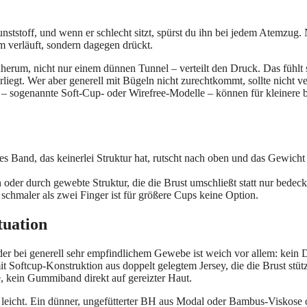
unststoff, und wenn er schlecht sitzt, spürst du ihn bei jedem Atemzug.
m verläuft, sondern dagegen drückt.
dherum, nicht nur einem dünnen Tunnel – verteilt den Druck. Das fühlt s
liegt. Wer aber generell mit Bügeln nicht zurechtkommt, sollte nicht v
 sogenannte Soft-Cup- oder Wirefree-Modelle – können für kleinere bi
es Band, das keinerlei Struktur hat, rutscht nach oben und das Gewicht
er durch gewebte Struktur, die die Brust umschließt statt nur bedeck
 schmaler als zwei Finger ist für größere Cups keine Option.
tuation
der bei generell sehr empfindlichem Gewebe ist weich vor allem: kein
 Softcup-Konstruktion aus doppelt gelegtem Jersey, die die Brust stüt
, kein Gummiband direkt auf gereizter Haut.
: leicht. Ein dünner, ungefütterter BH aus Modal oder Bambus-Viskose