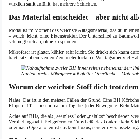
wirklich sanft anfühlt, hat mehrere Schichten.
Das Material entscheidet – aber nicht all
Modal ist im Moment das weichste Alltagsmaterial, das du in ein
– weich, leicht, ohne Eigenstruktur. Der Unterschied zu Baumwol
schmiegt sich an, ohne zu spannen.
Mikrofaser ist glatter, kühler, sehr leicht. Sie drückt sich kaum 
trägt, sitzt abends einen Zentimeter lockerer. Wer tagsüber viel Hal
Warum der weichste Stoff dich trotzdem 
Nähte. Das ist in den meisten Fällen der Grund. Eine BH-Körbchenna
Rippen trifft – tausendmal am Tag, bei jeder Bewegung. Kein Mate
Achte auf BHs, die als „seamless“ oder „nahtlos“ beschrieben werd
Verbindungsnaht. Bei geformten Cups heißt das konkret: kein Stich
oder nach Operationen ist das kein Luxus, sondern Voraussetzung.