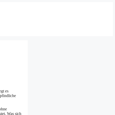
egt es
pfindliche
 ohne
stet. Was sich