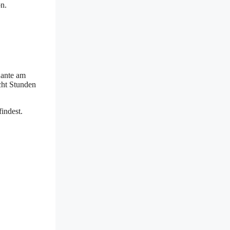
on.
Kante am
cht Stunden
indest.