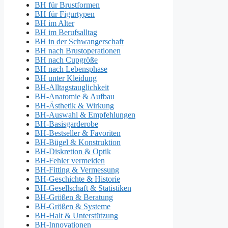
BH für Brustformen
BH für Figurtypen
BH im Alter
BH im Berufsalltag
BH in der Schwangerschaft
BH nach Brustoperationen
BH nach Cupgröße
BH nach Lebensphase
BH unter Kleidung
BH-Alltagstauglichkeit
BH-Anatomie & Aufbau
BH-Ästhetik & Wirkung
BH-Auswahl & Empfehlungen
BH-Basisgarderobe
BH-Bestseller & Favoriten
BH-Bügel & Konstruktion
BH-Diskretion & Optik
BH-Fehler vermeiden
BH-Fitting & Vermessung
BH-Geschichte & Historie
BH-Gesellschaft & Statistiken
BH-Größen & Beratung
BH-Größen & Systeme
BH-Halt & Unterstützung
BH-Innovationen