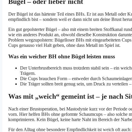
Bügel – oder lieber nicht
Der Bügel ist das härteste Teil eines BHs. Er ist aus Metall oder K
empfindlich bist – sondern weil er dann nicht um deine Brust heru
Ein gut gepolsterter Bügel – also mit einem breiten Stoffkanal run
wie ein anderes Produkt an, obwohl dieselbe Konstruktion darunter
Problem wegzupolstern: Bügelloser BHs mit eingearbeiteten Cups –
Cups genauso viel Halt geben, ohne dass Metall im Spiel ist.
Was ein weicher BH ohne Bügel leisten muss
Der Unterbrustbereich muss trotzdem stabil sein – ein weich
Trägern.
Die Cups brauchen Form – entweder durch Schaumeinlagen od
Die Träger sollten breit genug sein, um Druck zu verteilen –
Was mit „weich“ gemeint ist – je nach Si
Nach einer Brustoperation, bei Mastodynie kurz vor der Periode o
vorn. Hier helfen BHs ohne geformte Schaumcups – also solche mit
komprimieren. Kein Bügel, keine harte Naht im Bereich der Narbe
Für den Alltag ohne besondere Empfindlichkeit ist weich oft auch