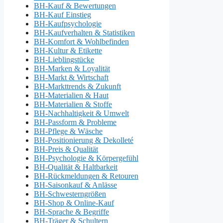
BH-Kauf & Bewertungen
BH-Kauf Einstieg
BH-Kaufpsychologie
BH-Kaufverhalten & Statistiken
BH-Komfort & Wohlbefinden
BH-Kultur & Etikette
BH-Lieblingstücke
BH-Marken & Loyalität
BH-Markt & Wirtschaft
BH-Markttrends & Zukunft
BH-Materialien & Haut
BH-Materialien & Stoffe
BH-Nachhaltigkeit & Umwelt
BH-Passform & Probleme
BH-Pflege & Wäsche
BH-Positionierung & Dekolleté
BH-Preis & Qualität
BH-Psychologie & Körpergefühl
BH-Qualität & Haltbarkeit
BH-Rückmeldungen & Retouren
BH-Saisonkauf & Anlässe
BH-Schwesterngrößen
BH-Shop & Online-Kauf
BH-Sprache & Begriffe
BH-Träger & Schultern