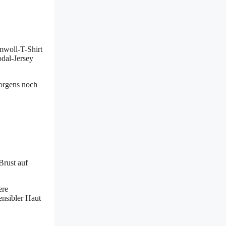
mwoll-T-Shirt
odal-Jersey
morgens noch
Brust auf
ere
ensibler Haut