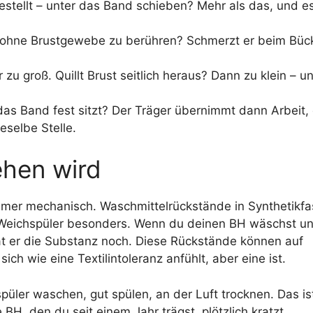
estellt – unter das Band schieben? Mehr als das, und es
b, ohne Brustgewebe zu berühren? Schmerzt er beim Bü
zu groß. Quillt Brust seitlich heraus? Dann zu klein – u
das Band fest sitzt? Der Träger übernimmt dann Arbeit,
eselbe Stelle.
ehen wird
immer mechanisch. Waschmittelrückstände in Synthetikfa
n Weichspüler besonders. Wenn du deinen BH wäschst un
t er die Substanz noch. Diese Rückstände können auf
ch wie eine Textilintoleranz anfühlt, aber eine ist.
üler waschen, gut spülen, an der Luft trocknen. Das is
BH, den du seit einem Jahr trägst, plötzlich kratzt.