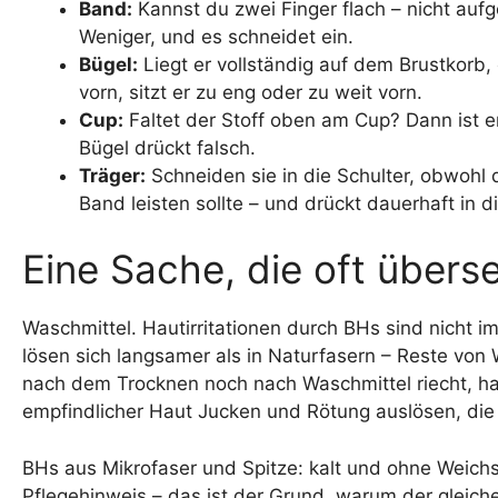
Band:
Kannst du zwei Finger flach – nicht aufg
Weniger, und es schneidet ein.
Bügel:
Liegt er vollständig auf dem Brustkor
vorn, sitzt er zu eng oder zu weit vorn.
Cup:
Faltet der Stoff oben am Cup? Dann ist er 
Bügel drückt falsch.
Träger:
Schneiden sie in die Schulter, obwohl 
Band leisten sollte – und drückt dauerhaft in di
Eine Sache, die oft übers
Waschmittel. Hautirritationen durch BHs sind nicht 
lösen sich langsamer als in Naturfasern – Reste vo
nach dem Trocknen noch nach Waschmittel riecht, ha
empfindlicher Haut Jucken und Rötung auslösen, die si
BHs aus Mikrofaser und Spitze: kalt und ohne Weichsp
Pflegehinweis – das ist der Grund, warum der gleiche 