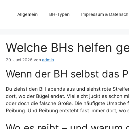
Zum
Inhalt
Allgemein
BH-Typen
Impressum & Datensch
springen
Welche BHs helfen ge
20. Juni 2026
von
admin
Wenn der BH selbst das P
Du ziehst den BH abends aus und siehst rote Streife
dort, wo der Bügel endet. Vielleicht juckt es schon m
oder doch die falsche Größe. Die häufigste Ursache fü
Reibung. Und Reibung entsteht fast immer dort, wo ein
Wo es reibt – und warum 