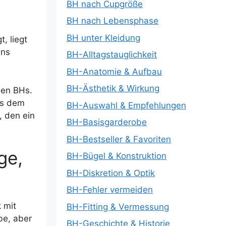
BH nach Cupgröße
BH nach Lebensphase
BH unter Kleidung
, liegt
ins
BH-Alltagstauglichkeit
BH-Anatomie & Aufbau
BH-Ästhetik & Wirkung
sen BHs.
us dem
BH-Auswahl & Empfehlungen
, den ein
BH-Basisgarderobe
BH-Bestseller & Favoriten
ge,
BH-Bügel & Konstruktion
BH-Diskretion & Optik
BH-Fehler vermeiden
 mit
BH-Fitting & Vermessung
be, aber
BH-Geschichte & Historie