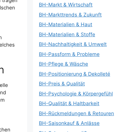
n tragen
BH-Markt & Wirtschaft
alschen
BH-Markttrends & Zukunft
BH-Materialien & Haut
BH-Materialien & Stoffe
h
BH-Nachhaltigkeit & Umwelt
welches
BH-Passform & Probleme
BH-Pflege & Wäsche
n
BH-Positionierung & Dekolleté
BH-Preis & Qualität
elle
und
BH-Psychologie & Körpergefühl
em
BH-Qualität & Haltbarkeit
BH-Rückmeldungen & Retouren
BH-Saisonkauf & Anlässe
uchen