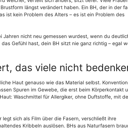
weicher, verteilt sich anders, sitzt tiefer. Viele Fraue
Brustform längst verändert haben. Ein BH, der in der f
as ist kein Problem des Alters – es ist ein Problem des
ei Jahren nicht neu gemessen wurdest, wenn du deutlic
as Gefühl hast, dein BH sitzt nie ganz richtig – egal 
t, das viele nicht bedenke
iche Haut genauso wie das Material selbst. Konvention
lassen Spuren im Gewebe, die erst beim Körperkontakt 
Haut: Waschmittel für Allergiker, ohne Duftstoffe, mit d
r legt sich als Film über die Fasern, verschließt ihre
nhaltendes Kribbeln auslösen. BHs aus Naturfasern bra