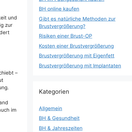
BH online kaufen
keit und
Gibt es natürliche Methoden zur
ig zur
Brustvergrößerung?
dert
Risiken einer Brust-OP
Kosten einer Brustvergrößerung
Brustvergrößerung mit Eigenfett
Brustvergrößerung mit Implantaten
chiebt –
ut
ung.
Kategorien
Band
Allgemein
auch im
BH & Gesundheit
BH & Jahreszeiten