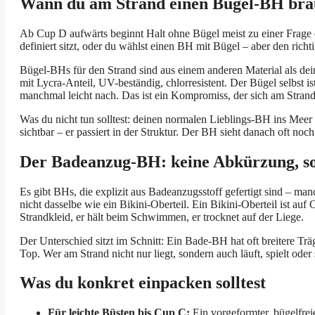
Wann du am Strand einen Bügel-BH brau
Ab Cup D aufwärts beginnt Halt ohne Bügel meist zu einer Frage 
definiert sitzt, oder du wählst einen BH mit Bügel – aber den richt
Bügel-BHs für den Strand sind aus einem anderen Material als dei
mit Lycra-Anteil, UV-beständig, chlorresistent. Der Bügel selbst is
manchmal leicht nach. Das ist ein Kompromiss, der sich am Strand
Was du nicht tun solltest: deinen normalen Lieblings-BH ins Meer t
sichtbar – er passiert in der Struktur. Der BH sieht danach oft noch
Der Badeanzug-BH: keine Abkürzung, so
Es gibt BHs, die explizit aus Badeanzugsstoff gefertigt sind – 
nicht dasselbe wie ein Bikini-Oberteil. Ein Bikini-Oberteil ist auf
Strandkleid, er hält beim Schwimmen, er trocknet auf der Liege.
Der Unterschied sitzt im Schnitt: Ein Bade-BH hat oft breitere Tr
Top. Wer am Strand nicht nur liegt, sondern auch läuft, spielt od
Was du konkret einpacken solltest
Für leichte Büsten bis Cup C:
Ein vorgeformter, bügelfre