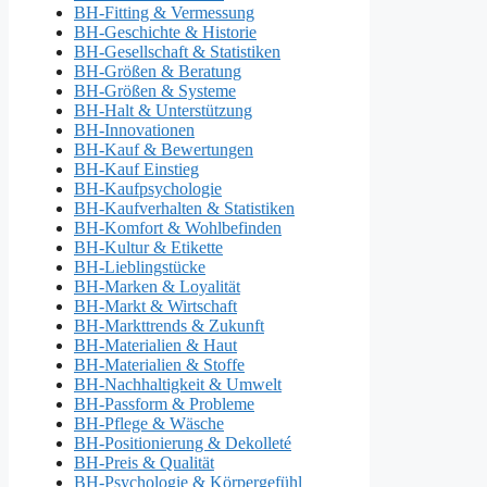
BH-Fitting & Vermessung
BH-Geschichte & Historie
BH-Gesellschaft & Statistiken
BH-Größen & Beratung
BH-Größen & Systeme
BH-Halt & Unterstützung
BH-Innovationen
BH-Kauf & Bewertungen
BH-Kauf Einstieg
BH-Kaufpsychologie
BH-Kaufverhalten & Statistiken
BH-Komfort & Wohlbefinden
BH-Kultur & Etikette
BH-Lieblingstücke
BH-Marken & Loyalität
BH-Markt & Wirtschaft
BH-Markttrends & Zukunft
BH-Materialien & Haut
BH-Materialien & Stoffe
BH-Nachhaltigkeit & Umwelt
BH-Passform & Probleme
BH-Pflege & Wäsche
BH-Positionierung & Dekolleté
BH-Preis & Qualität
BH-Psychologie & Körpergefühl