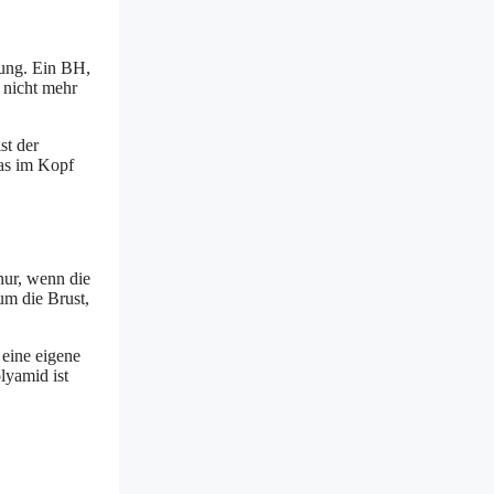
zung. Ein BH,
 nicht mehr
st der
das im Kopf
nur, wenn die
um die Brust,
 eine eigene
lyamid ist