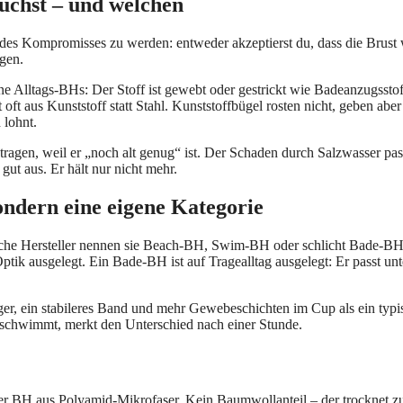
chst – und welchen
des Kompromisses zu werden: entweder akzeptierst du, dass die Brust
igen.
ne Alltags-BHs: Der Stoff ist gewebt oder gestrickt wie Badeanzugssto
t oft aus Kunststoff statt Stahl. Kunststoffbügel rosten nicht, geben ab
 lohnt.
ragen, weil er „noch alt genug“ ist. Der Schaden durch Salzwasser pass
 gut aus. Er hält nur nicht mehr.
ndern eine eigene Kategorie
manche Hersteller nennen sie Beach-BH, Swim-BH oder schlicht Bade-BH.
 Optik ausgelegt. Ein Bade-BH ist auf Tragealltag ausgelegt: Er passt unt
äger, ein stabileres Band und mehr Gewebeschichten im Cup als ein typi
er schwimmt, merkt den Unterschied nach einer Stunde.
ier BH aus Polyamid-Mikrofaser. Kein Baumwollanteil – der trocknet 