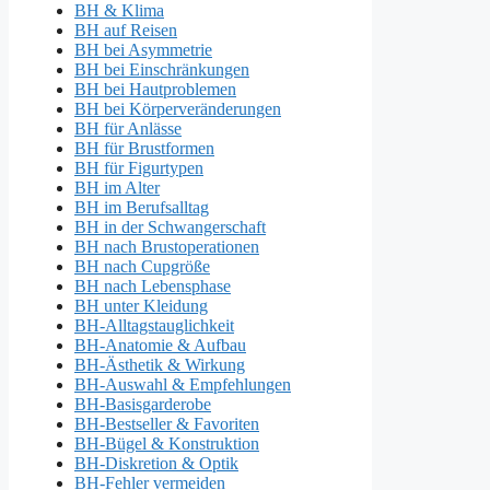
BH & Klima
BH auf Reisen
BH bei Asymmetrie
BH bei Einschränkungen
BH bei Hautproblemen
BH bei Körperveränderungen
BH für Anlässe
BH für Brustformen
BH für Figurtypen
BH im Alter
BH im Berufsalltag
BH in der Schwangerschaft
BH nach Brustoperationen
BH nach Cupgröße
BH nach Lebensphase
BH unter Kleidung
BH-Alltagstauglichkeit
BH-Anatomie & Aufbau
BH-Ästhetik & Wirkung
BH-Auswahl & Empfehlungen
BH-Basisgarderobe
BH-Bestseller & Favoriten
BH-Bügel & Konstruktion
BH-Diskretion & Optik
BH-Fehler vermeiden