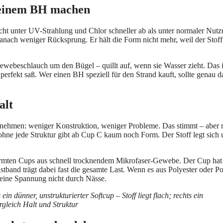
deinem BH machen
icht unter UV-Strahlung und Chlor schneller ab als unter normaler Nut
ach weniger Rücksprung. Er hält die Form nicht mehr, weil der Stoff
ewebeschlauch um den Bügel – quillt auf, wenn sie Wasser zieht. Das i
erfekt saß. Wer einen BH speziell für den Strand kauft, sollte genau 
alt
annehmen: weniger Konstruktion, weniger Probleme. Das stimmt – aber 
ne jede Struktur gibt ab Cup C kaum noch Form. Der Stoff legt sich 
eformten Cups aus schnell trocknendem Mikrofaser-Gewebe. Der Cup hat
stband trägt dabei fast die gesamte Last. Wenn es aus Polyester oder Po
 seine Spannung nicht durch Nässe.