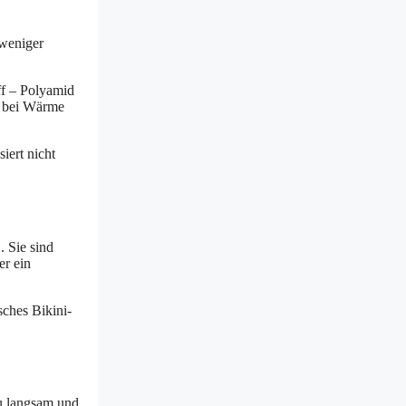
 weniger
ff – Polyamid
er bei Wärme
iert nicht
 Sie sind
er ein
sches Bikini-
zu langsam und