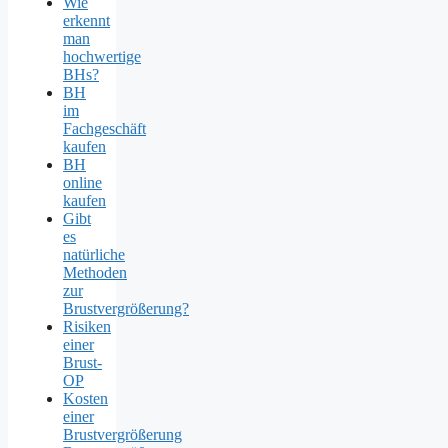
Wie
erkennt
man
hochwertige
BHs?
BH
im
Fachgeschäft
kaufen
BH
online
kaufen
Gibt
es
natürliche
Methoden
zur
Brustvergrößerung?
Risiken
einer
Brust-
OP
Kosten
einer
Brustvergrößerung