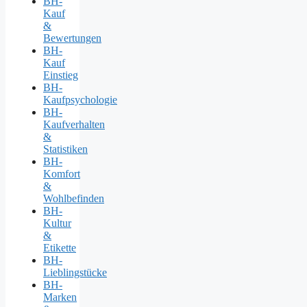
BH-
Kauf
&
Bewertungen
BH-
Kauf
Einstieg
BH-
Kaufpsychologie
BH-
Kaufverhalten
&
Statistiken
BH-
Komfort
&
Wohlbefinden
BH-
Kultur
&
Etikette
BH-
Lieblingstücke
BH-
Marken