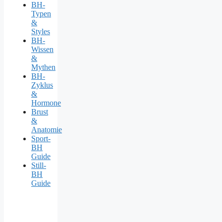
BH-
Typen
&
Styles
BH-
Wissen
&
Mythen
BH-
Zyklus
&
Hormone
Brust
&
Anatomie
Sport-
BH
Guide
Still-
BH
Guide