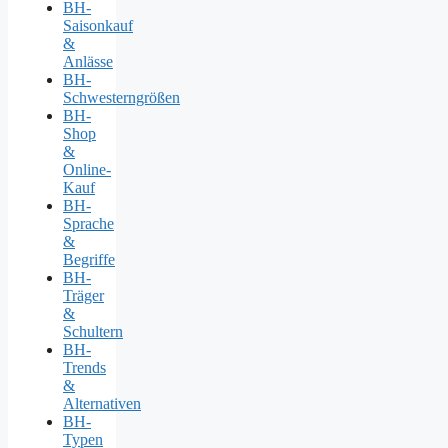
BH-
Saisonkauf
&
Anlässe
BH-
Schwesterngrößen
BH-
Shop
&
Online-
Kauf
BH-
Sprache
&
Begriffe
BH-
Träger
&
Schultern
BH-
Trends
&
Alternativen
BH-
Typen