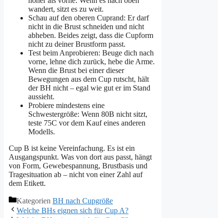
höher als vorne. Wenn es nach oben
wandert, sitzt es zu weit.
Schau auf den oberen Cuprand: Er darf
nicht in die Brust schneiden und nicht
abheben. Beides zeigt, dass die Cupform
nicht zu deiner Brustform passt.
Test beim Anprobieren: Beuge dich nach
vorne, lehne dich zurück, hebe die Arme.
Wenn die Brust bei einer dieser
Bewegungen aus dem Cup rutscht, hält
der BH nicht – egal wie gut er im Stand
aussieht.
Probiere mindestens eine
Schwestergröße: Wenn 80B nicht sitzt,
teste 75C vor dem Kauf eines anderen
Modells.
Cup B ist keine Vereinfachung. Es ist ein
Ausgangspunkt. Was von dort aus passt, hängt
von Form, Gewebespannung, Brustbasis und
Tragesituation ab – nicht von einer Zahl auf
dem Etikett.
Kategorien
BH nach Cupgröße
Welche BHs eignen sich für Cup A?