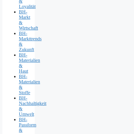
&
Loyalität
BH-
Markt
&
Wirtschaft
BH-
Markttrends
&
Zukunft
BH-
Materialien
&
Haut
BH-
Materialien
&
Stoffe
BH-
Nachhaltigkeit
&
Umwelt
BH-
Passform
&