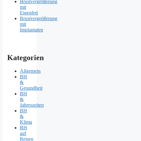
Brustvergrößerung
mit
Eigenfett
Brustvergrößerung
mit
Implantaten
Kategorien
Allgemein
BH
&
Gesundheit
BH
&
Jahreszeiten
BH
&
Klima
BH
auf
Reisen