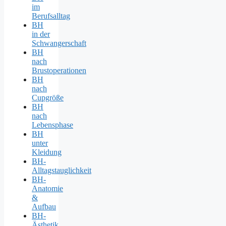
im
Berufsalltag
BH
in der
Schwangerschaft
BH
nach
Brustoperationen
BH
nach
Cupgröße
BH
nach
Lebensphase
BH
unter
Kleidung
BH-
Alltagstauglichkeit
BH-
Anatomie
&
Aufbau
BH-
Ästhetik