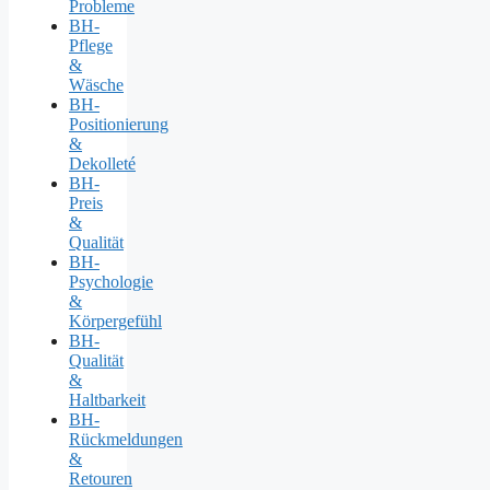
Probleme
BH-
Pflege
&
Wäsche
BH-
Positionierung
&
Dekolleté
BH-
Preis
&
Qualität
BH-
Psychologie
&
Körpergefühl
BH-
Qualität
&
Haltbarkeit
BH-
Rückmeldungen
&
Retouren