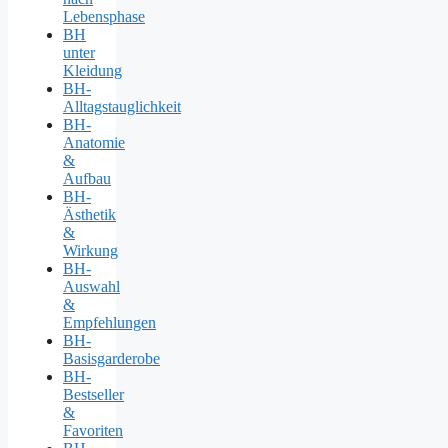
Lebensphase
BH
unter
Kleidung
BH-
Alltagstauglichkeit
BH-
Anatomie
&
Aufbau
BH-
Ästhetik
&
Wirkung
BH-
Auswahl
&
Empfehlungen
BH-
Basisgarderobe
BH-
Bestseller
&
Favoriten