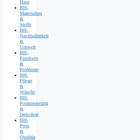
Haut
BH-
Materialien
&
Stoffe
BH-
Nachhaltigkeit
&
Umwelt
BH-
Passform
&
Probleme
BH-
Pflege
&
Wäsche
BH-
Positionierung
&
Dekolleté
BH-
Preis
&
Qualität