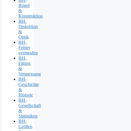
BH-
Bügel
&
Konstruktion
BH-
Diskretion
&
Optik
BH-
Fehler
vermeiden
BH-
Fitting
&
Vermessung
BH-
Geschichte
&
Historie
BH-
Gesellschaft
&
Statistiken
BH-
Größen