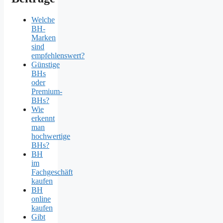
Welche
BH-
Marken
sind
empfehlenswert?
Günstige
BHs
oder
Premium-
BHs?
Wie
erkennt
man
hochwertige
BHs?
BH
im
Fachgeschäft
kaufen
BH
online
kaufen
Gibt