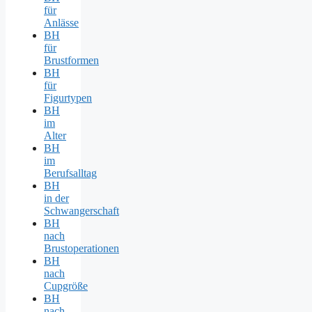
für
Anlässe
BH
für
Brustformen
BH
für
Figurtypen
BH
im
Alter
BH
im
Berufsalltag
BH
in der
Schwangerschaft
BH
nach
Brustoperationen
BH
nach
Cupgröße
BH
nach