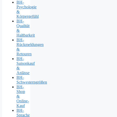
BH-
Psychologie
&
Körpergefühl
BH-
Qualität
&
Haltbarkeit
BH-
Rückmeldungen
&
Retouren
BH-
Saisonkauf
&
Anlässe
BH-
Schwesterngrößen
BH-
Shop
&
Online-
Kauf
BH-
Sprache