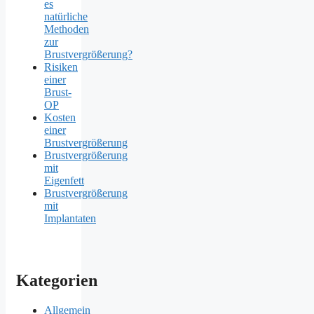
es
natürliche
Methoden
zur
Brustvergrößerung?
Risiken
einer
Brust-
OP
Kosten
einer
Brustvergrößerung
Brustvergrößerung
mit
Eigenfett
Brustvergrößerung
mit
Implantaten
Kategorien
Allgemein