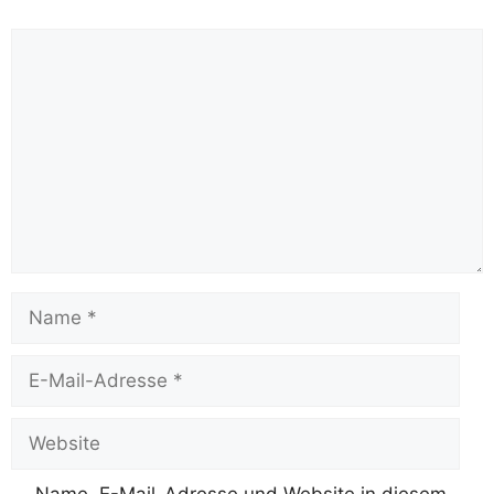
Kommentar
Name
E-
Mail-
Adresse
Website
Name, E-Mail-Adresse und Website in diesem