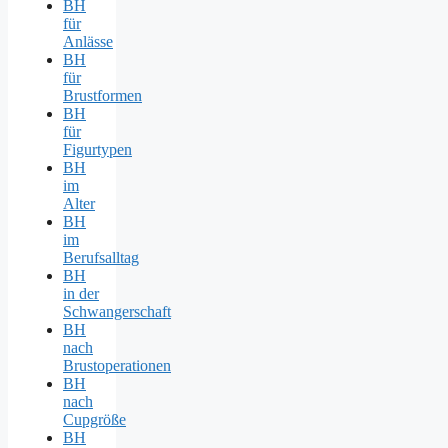
BH
für
Anlässe
BH
für
Brustformen
BH
für
Figurtypen
BH
im
Alter
BH
im
Berufsalltag
BH
in der
Schwangerschaft
BH
nach
Brustoperationen
BH
nach
Cupgröße
BH