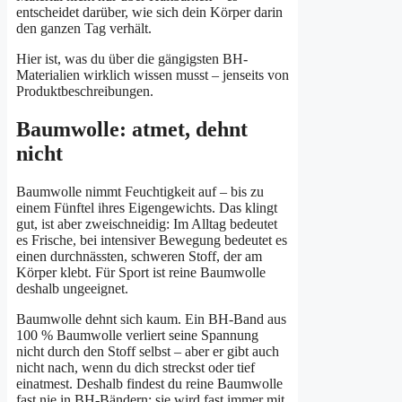
entscheidet darüber, wie sich dein Körper darin
den ganzen Tag verhält.
Hier ist, was du über die gängigsten BH-
Materialien wirklich wissen musst – jenseits von
Produktbeschreibungen.
Baumwolle: atmet, dehnt
nicht
Baumwolle nimmt Feuchtigkeit auf – bis zu
einem Fünftel ihres Eigengewichts. Das klingt
gut, ist aber zweischneidig: Im Alltag bedeutet
es Frische, bei intensiver Bewegung bedeutet es
einen durchnässten, schweren Stoff, der am
Körper klebt. Für Sport ist reine Baumwolle
deshalb ungeeignet.
Baumwolle dehnt sich kaum. Ein BH-Band aus
100 % Baumwolle verliert seine Spannung
nicht durch den Stoff selbst – aber er gibt auch
nicht nach, wenn du dich streckst oder tief
einatmest. Deshalb findest du reine Baumwolle
fast nie in BH-Bändern; sie wird fast immer mit