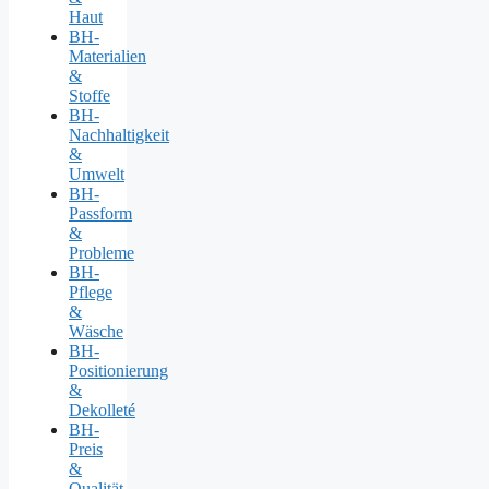
Haut
BH-
Materialien
&
Stoffe
BH-
Nachhaltigkeit
&
Umwelt
BH-
Passform
&
Probleme
BH-
Pflege
&
Wäsche
BH-
Positionierung
&
Dekolleté
BH-
Preis
&
Qualität