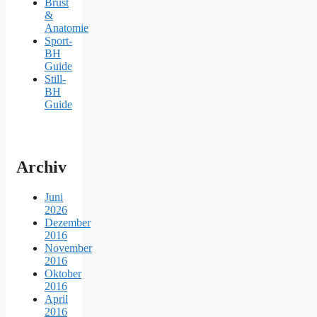
Brust
&
Anatomie
Sport-
BH
Guide
Still-
BH
Guide
Archiv
Juni
2026
Dezember
2016
November
2016
Oktober
2016
April
2016