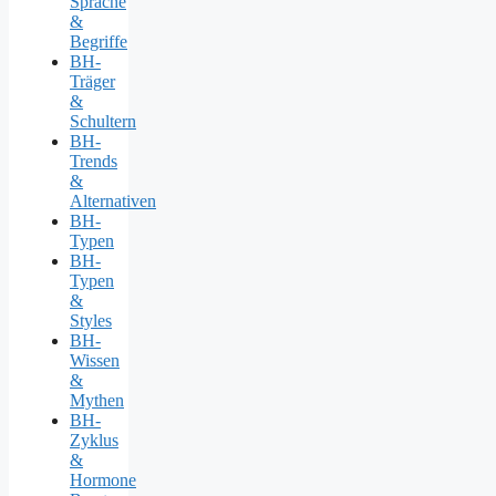
Sprache
&
Begriffe
BH-
Träger
&
Schultern
BH-
Trends
&
Alternativen
BH-
Typen
BH-
Typen
&
Styles
BH-
Wissen
&
Mythen
BH-
Zyklus
&
Hormone