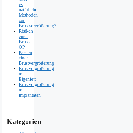
es
natürliche
Methoden
zur
Brustvergrößerung?
Risiken
einer
Brust-
OP
Kosten
einer
Brustvergrößerung
Brustvergrößerung
mit
Eigenfett
Brustvergrößerung
mit
Implantaten
Kategorien