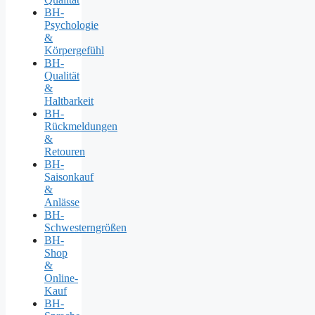
BH-
Psychologie
&
Körpergefühl
BH-
Qualität
&
Haltbarkeit
BH-
Rückmeldungen
&
Retouren
BH-
Saisonkauf
&
Anlässe
BH-
Schwesterngrößen
BH-
Shop
&
Online-
Kauf
BH-