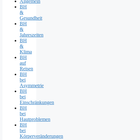
Allgemein
BH
&
Gesundheit
BH
&
Jahreszeiten
BH
&
Klima
BH
auf
Reisen
BH
bei
Asymmetrie
BH
bei
Einschränkungen
BH
bei
Hautproblemen
BH
bei
Körperveränderungen