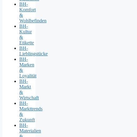
BH-
Komfort
&
Wohlbefinden
BH-
Kultur
&
Etikette
BH-
Lieblingstücke
BH-
Marken
&
Loyalität
BH-
Markt
&
Wirtschaft
BH-
Markttrends
&
Zukunft
BH-
Materialien
&