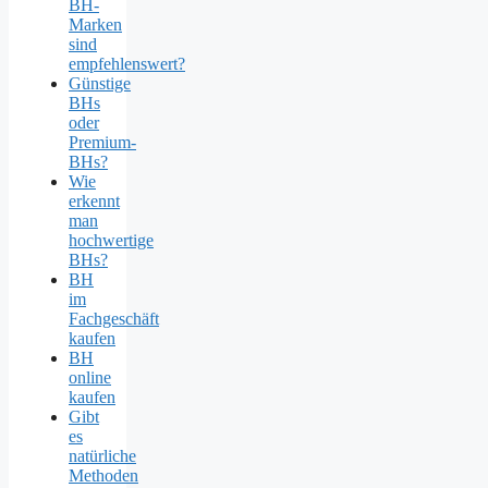
BH-
Marken
sind
empfehlenswert?
Günstige
BHs
oder
Premium-
BHs?
Wie
erkennt
man
hochwertige
BHs?
BH
im
Fachgeschäft
kaufen
BH
online
kaufen
Gibt
es
natürliche
Methoden