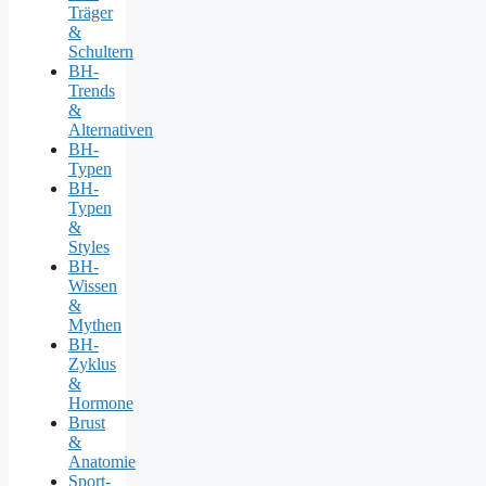
Träger
&
Schultern
BH-
Trends
&
Alternativen
BH-
Typen
BH-
Typen
&
Styles
BH-
Wissen
&
Mythen
BH-
Zyklus
&
Hormone
Brust
&
Anatomie
Sport-