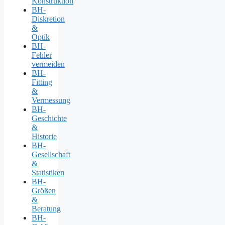
Konstruktion
BH-
Diskretion
&
Optik
BH-
Fehler
vermeiden
BH-
Fitting
&
Vermessung
BH-
Geschichte
&
Historie
BH-
Gesellschaft
&
Statistiken
BH-
Größen
&
Beratung
BH-