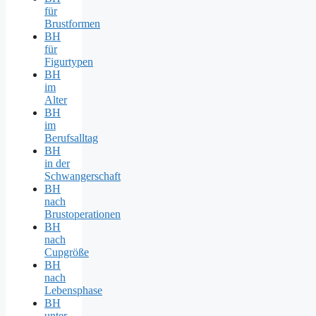
für
Brustformen
BH
für
Figurtypen
BH
im
Alter
BH
im
Berufsalltag
BH
in der
Schwangerschaft
BH
nach
Brustoperationen
BH
nach
Cupgröße
BH
nach
Lebensphase
BH
unter