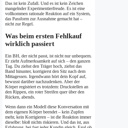
Das ist kein Zufall. Und es ist kein Zeichen
mangelnder Experimentierfreude. Es ist eine
vollkommen rationale Reaktion auf ein System,
das Passform zur Ausnahme gemacht hat –
nicht zur Regel.
Was beim ersten Fehlkauf
wirklich passiert
Ein BH, der nicht passt, ist nicht nur unbequem.
Er zieht Aufmerksamkeit auf sich – den ganzen
Tag. Du ziehst den Träger hoch, ziehst das
Band hinunter, korrigierst den Sitz nach dem
Mittagessen. Irgendwann hört dein Kopf auf,
bewusst darüber nachzudenken. Aber der
Körper registriert es trotzdem: Druckstellen an
den Rippen, ein roter Streifen quer über den
Rücken, abends.
Wenn dann ein Modell diese Konversation mit
dem eigenen Körper beendet – kein Zupfen
mehr, kein Korrigieren – ist die Reaktion immer
dieselbe: bloß nichts riskieren. Und das ist, aus
Erfahrung, bei fast jeder Kundin gleich. Egal ob