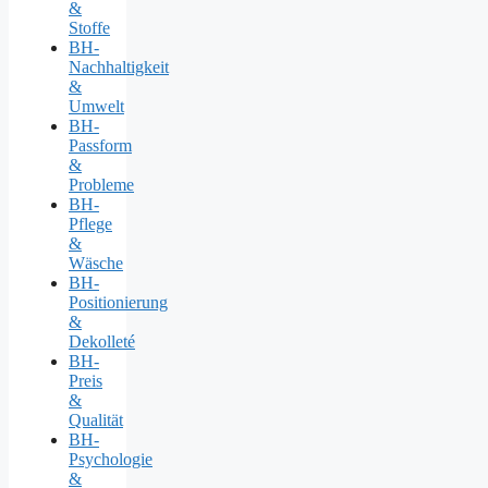
&
Stoffe
BH-
Nachhaltigkeit
&
Umwelt
BH-
Passform
&
Probleme
BH-
Pflege
&
Wäsche
BH-
Positionierung
&
Dekolleté
BH-
Preis
&
Qualität
BH-
Psychologie
&