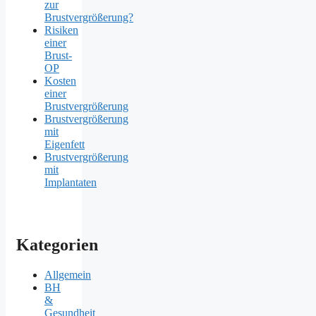
zur
Brustvergrößerung?
Risiken
einer
Brust-
OP
Kosten
einer
Brustvergrößerung
Brustvergrößerung
mit
Eigenfett
Brustvergrößerung
mit
Implantaten
Kategorien
Allgemein
BH
&
Gesundheit