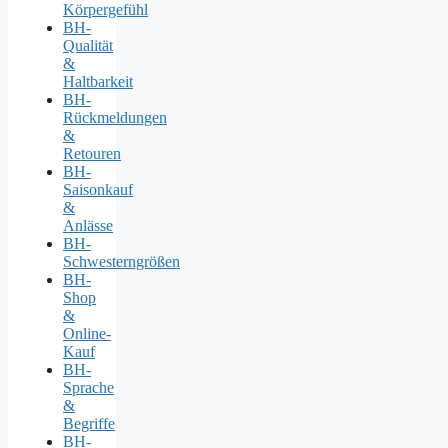
Körpergefühl
BH-
Qualität
&
Haltbarkeit
BH-
Rückmeldungen
&
Retouren
BH-
Saisonkauf
&
Anlässe
BH-
Schwesterngrößen
BH-
Shop
&
Online-
Kauf
BH-
Sprache
&
Begriffe
BH-