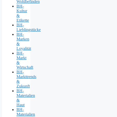
Wohlbefinden
BH-
Kultur
&
Etikette
BH-
Lieblingstücke
BH-
Marken
&
Loyalität
BH-
Markt
&
Wirtschaft
BH-
Markttrends
&
Zukunft
BH-
Materialien
&
Haut
BH-
Materialien