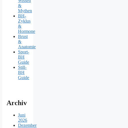
Wissen
&
Mythen
BH-
Zyklus
&
Hormone
Brust
&
Anatomie
Sport-
BH
Guide
Still-
BH
Guide
Archiv
Juni
2026
Dezember