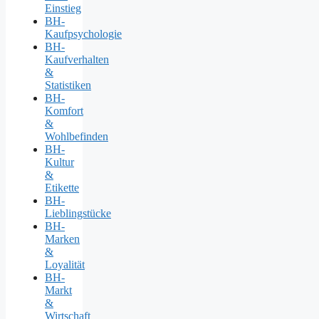
Einstieg
BH-
Kaufpsychologie
BH-
Kaufverhalten
&
Statistiken
BH-
Komfort
&
Wohlbefinden
BH-
Kultur
&
Etikette
BH-
Lieblingstücke
BH-
Marken
&
Loyalität
BH-
Markt
&
Wirtschaft