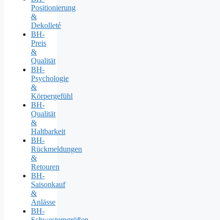
Positionierung
&
Dekolleté
BH-
Preis
&
Qualität
BH-
Psychologie
&
Körpergefühl
BH-
Qualität
&
Haltbarkeit
BH-
Rückmeldungen
&
Retouren
BH-
Saisonkauf
&
Anlässe
BH-
Schwesterngrößen