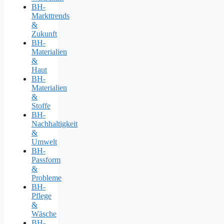
BH-
Markttrends
&
Zukunft
BH-
Materialien
&
Haut
BH-
Materialien
&
Stoffe
BH-
Nachhaltigkeit
&
Umwelt
BH-
Passform
&
Probleme
BH-
Pflege
&
Wäsche
BH-