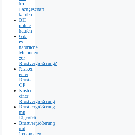
im
Fachgeschäft
kaufen
BH
online
kaufen
Gibt
es
natürliche
Methoden
zur
Brustvergrößerung?
Risiken
einer
Brust-
OP
Kosten
einer
Brustvergrößerung
Brustvergrößerung
mit
Eigenfett
Brustvergrößerung
mit
Implantaten