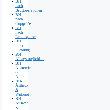
BH
nach
Brustoperationen
BH
nach
Cupgröße
BH
nach
Lebensphase
BH
unter
Kleidung
BH-
Alltagstauglichkeit
BH-
Anatomie
&
Aufbau
BH-
Ästhetik
&
Wirkung
BH-
Auswahl
&