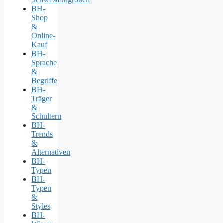
BH-
Shop
&
Online-
Kauf
BH-
Sprache
&
Begriffe
BH-
Träger
&
Schultern
BH-
Trends
&
Alternativen
BH-
Typen
BH-
Typen
&
Styles
BH-