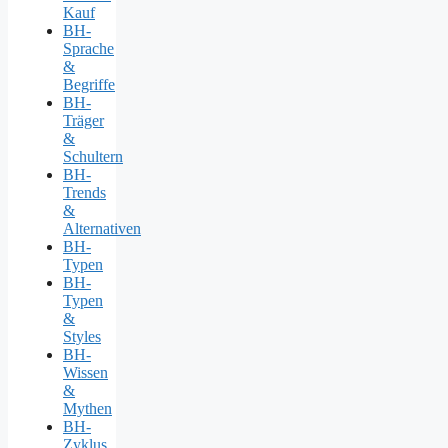
Kauf
BH-
Sprache
&
Begriffe
BH-
Träger
&
Schultern
BH-
Trends
&
Alternativen
BH-
Typen
BH-
Typen
&
Styles
BH-
Wissen
&
Mythen
BH-
Zyklus