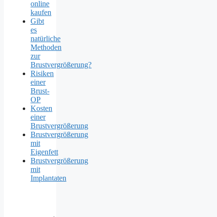
online
kaufen
Gibt
es
natürliche
Methoden
zur
Brustvergrößerung?
Risiken
einer
Brust-
OP
Kosten
einer
Brustvergrößerung
Brustvergrößerung
mit
Eigenfett
Brustvergrößerung
mit
Implantaten