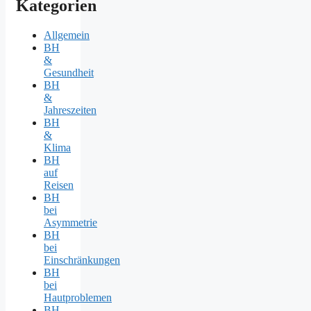
Kategorien
Allgemein
BH
&
Gesundheit
BH
&
Jahreszeiten
BH
&
Klima
BH
auf
Reisen
BH
bei
Asymmetrie
BH
bei
Einschränkungen
BH
bei
Hautproblemen
BH