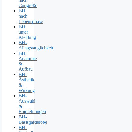
nach
Cupgröße
BH
nach
Lebensphase
BH
unter
Kleidung
BH-
Alltagstauglichkeit
BH-
Anatomie
&
Aufbau
BH-
Ästhetik
&
Wirkung
BH-
Auswahl
&
Empfehlungen
BH-
Basisgarderobe
BH-