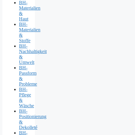
BH-
Materialien
&
Haut
BH-
Materialien
&
Stoffe
BH-
Nachhaltigkeit
&
Umwelt
BH-
Passform
&
Probleme
BH-
Pflege
&
Wäsche
BH-
Positionierung
&
Dekolleté
BH-