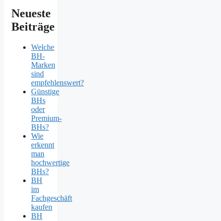
Neueste
Beiträge
Welche
BH-
Marken
sind
empfehlenswert?
Günstige
BHs
oder
Premium-
BHs?
Wie
erkennt
man
hochwertige
BHs?
BH
im
Fachgeschäft
kaufen
BH