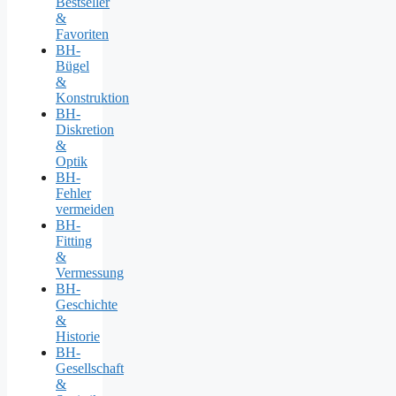
Bestseller
&
Favoriten
BH-
Bügel
&
Konstruktion
BH-
Diskretion
&
Optik
BH-
Fehler
vermeiden
BH-
Fitting
&
Vermessung
BH-
Geschichte
&
Historie
BH-
Gesellschaft
&