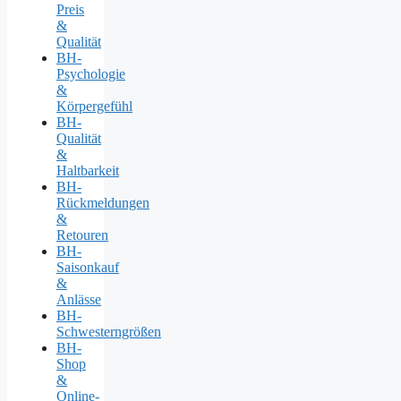
Preis
&
Qualität
BH-
Psychologie
&
Körpergefühl
BH-
Qualität
&
Haltbarkeit
BH-
Rückmeldungen
&
Retouren
BH-
Saisonkauf
&
Anlässe
BH-
Schwesterngrößen
BH-
Shop
&
Online-