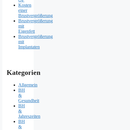
Kosten
einer
Brustvergrößerung
Brustvergrößerung
mit
Eigenfett
Brustvergrößerung
mit
Implantaten
Kategorien
Allgemein
BH
&
Gesundheit
BH
&
Jahreszeiten
BH
&