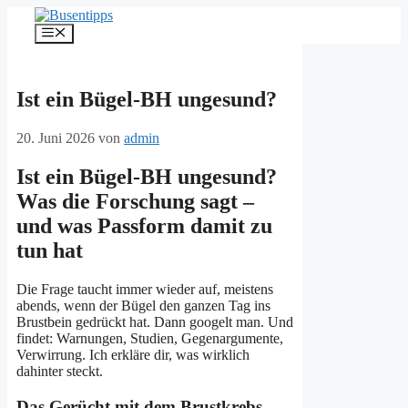
Zum
Inhalt
Menü
springen
Ist ein Bügel-BH ungesund?
20. Juni 2026
von
admin
Ist ein Bügel-BH ungesund?
Was die Forschung sagt –
und was Passform damit zu
tun hat
Die Frage taucht immer wieder auf, meistens
abends, wenn der Bügel den ganzen Tag ins
Brustbein gedrückt hat. Dann googelt man. Und
findet: Warnungen, Studien, Gegenargumente,
Verwirrung. Ich erkläre dir, was wirklich
dahinter steckt.
Das Gerücht mit dem Brustkrebs