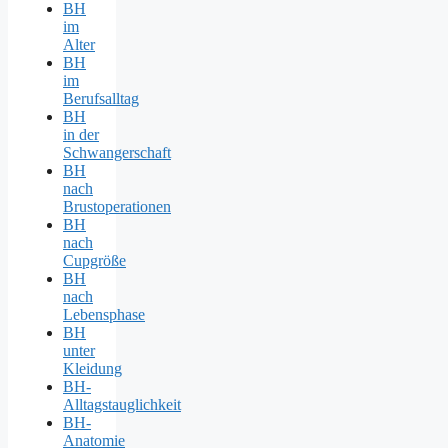
BH
im
Alter
BH
im
Berufsalltag
BH
in der
Schwangerschaft
BH
nach
Brustoperationen
BH
nach
Cupgröße
BH
nach
Lebensphase
BH
unter
Kleidung
BH-
Alltagstauglichkeit
BH-
Anatomie