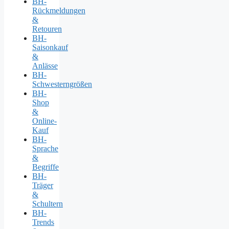
BH-
Rückmeldungen
&
Retouren
BH-
Saisonkauf
&
Anlässe
BH-
Schwesterngrößen
BH-
Shop
&
Online-
Kauf
BH-
Sprache
&
Begriffe
BH-
Träger
&
Schultern
BH-
Trends