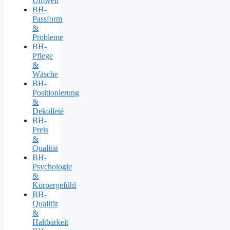
Umwelt
BH-
Passform
&
Probleme
BH-
Pflege
&
Wäsche
BH-
Positionierung
&
Dekolleté
BH-
Preis
&
Qualität
BH-
Psychologie
&
Körpergefühl
BH-
Qualität
&
Haltbarkeit