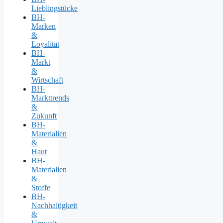
Lieblingstücke
BH-
Marken
&
Loyalität
BH-
Markt
&
Wirtschaft
BH-
Markttrends
&
Zukunft
BH-
Materialien
&
Haut
BH-
Materialien
&
Stoffe
BH-
Nachhaltigkeit
&