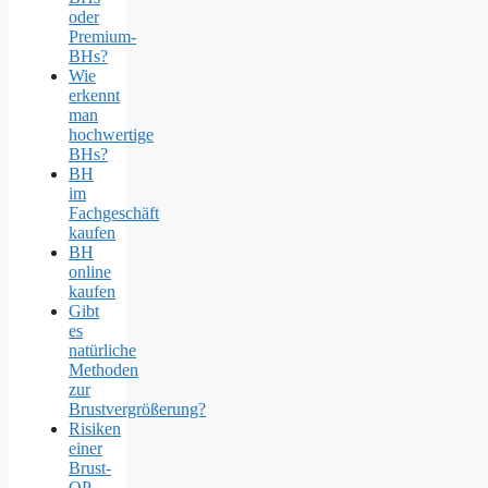
oder
Premium-
BHs?
Wie
erkennt
man
hochwertige
BHs?
BH
im
Fachgeschäft
kaufen
BH
online
kaufen
Gibt
es
natürliche
Methoden
zur
Brustvergrößerung?
Risiken
einer
Brust-
OP