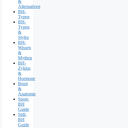
&
Alternativen
BH-
Typen
BH-
Typen
&
Styles
BH-
Wissen
&
Mythen
BH-
Zyklus
&
Hormone
Brust
&
Anatomie
Sport-
BH
Guide
Still-
BH
Guide